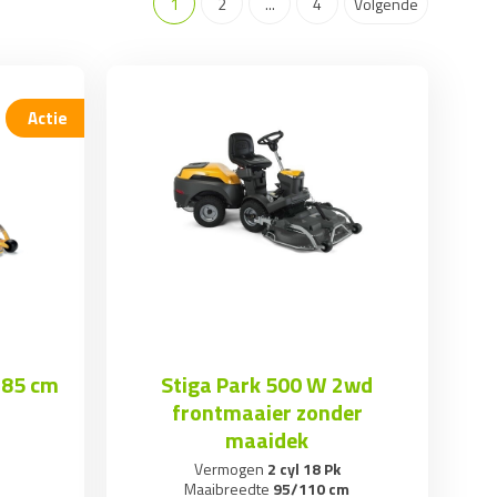
1
2
...
4
Volgende
Actie
l 85 cm
Stiga Park 500 W 2wd
frontmaaier zonder
maaidek
Vermogen
2 cyl 18 Pk
Maaibreedte
95/110 cm