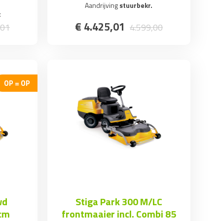
-
Aandrijving
stuurbekr.
t
€
4.425
,
01
01
4.599
,
00
OP = OP
wd
Stiga Park 300 M/LC
 cm
frontmaaier incl. Combi 85