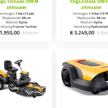
iga Tornado 398 M
Stiga Estate 598 
zitmaaier
zitmaaier
Vermogen
7 Kw (13 pk)
Vermogen
7.9 Kw (15 P
Maaibreedte
98 cm
Maaibreedte
98 cm
Mulchen
Optie
Mulchen
Optie
ndrijving
5 versn 1achter
Aandrijving
Hydrostaa
1.950
,
00
€
3.249
,
00
2.099
,
00
3.399
,