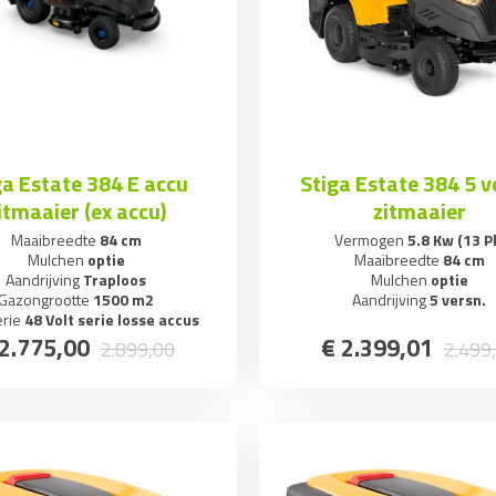
ga Estate 384 E accu
Stiga Estate 384 5 v
itmaaier (ex accu)
zitmaaier
Maaibreedte
84 cm
Vermogen
5.8 Kw (13 P
Mulchen
optie
Maaibreedte
84 cm
Aandrijving
Traploos
Mulchen
optie
Gazongrootte
1500 m2
Aandrijving
5 versn.
erie
48 Volt serie losse accus
2.775
,
00
€
2.399
,
01
2.899
,
00
2.499
,