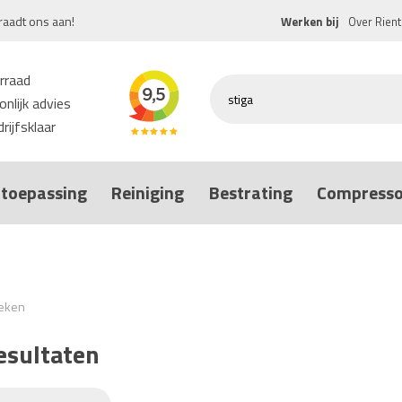
raadt ons aan!
Werken bij
Over Rient
rraad
nlijk advies
rijfsklaar
toepassing
Reiniging
Bestrating
Compresso
eken
esultaten