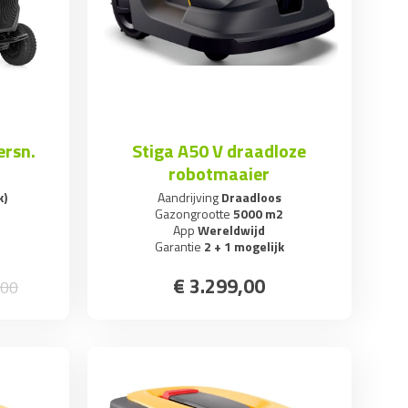
ersn.
Stiga A50 V draadloze
robotmaaier
k)
Aandrijving
Draadloos
Gazongrootte
5000 m2
App
Wereldwijd
Garantie
2 + 1 mogelijk
€
3.299
,
00
00