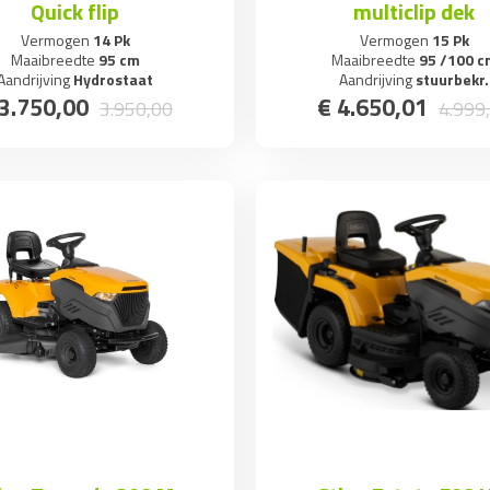
Quick flip
multiclip dek
Vermogen
14 Pk
Vermogen
15 Pk
Maaibreedte
95 cm
Maaibreedte
95 /100 c
Aandrijving
Hydrostaat
Aandrijving
stuurbekr.
3.750
,
00
€
4.650
,
01
3.950
,
00
4.999
,