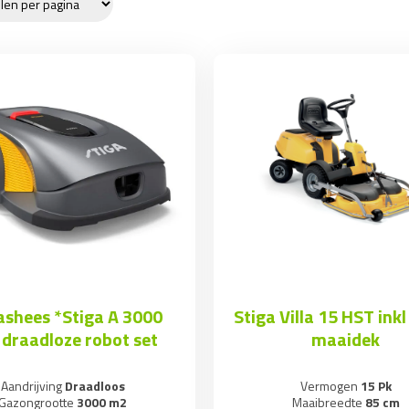
shees *Stiga A 3000
Stiga Villa 15 HST ink
 draadloze robot set
maaidek
Aandrijving
Draadloos
Vermogen
15 Pk
Gazongrootte
3000 m2
Maaibreedte
85 cm