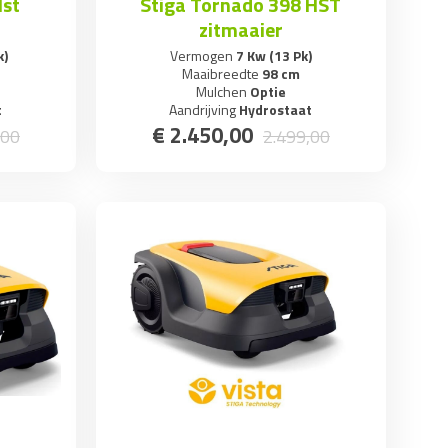
Hst
Stiga Tornado 398 HST
zitmaaier
k)
Vermogen
7 Kw (13 Pk)
Maaibreedte
98 cm
Mulchen
Optie
t
Aandrijving
Hydrostaat
€
2.450
,
00
00
2.499
,
00