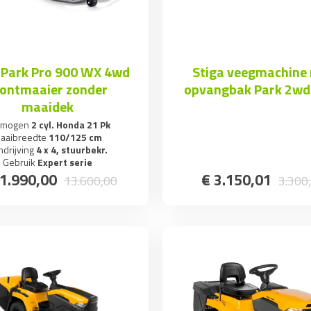
 Park Pro 900 WX 4wd
Stiga veegmachine
rontmaaier zonder
opvangbak Park 2w
maaidek
rmogen
2 cyl. Honda 21 Pk
aaibreedte
110/125 cm
ndrijving
4 x 4, stuurbekr.
Gebruik
Expert serie
1.990
,
00
€
3.150
,
01
13.600
,
00
3.300
,