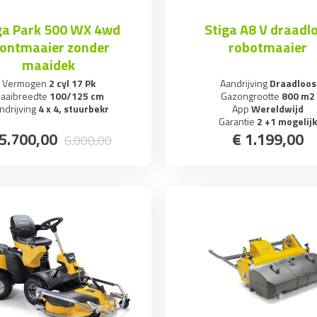
ga Park 500 WX 4wd
Stiga A8 V draadl
rontmaaier zonder
robotmaaier
maaidek
Vermogen
2 cyl 17 Pk
Aandrijving
Draadloos
aaibreedte
100/125 cm
Gazongrootte
800 m2
ndrijving
4 x 4, stuurbekr
App
Wereldwijd
Garantie
2 +1 mogelij
5.700
,
00
€
1.199
,
00
6.000
,
00