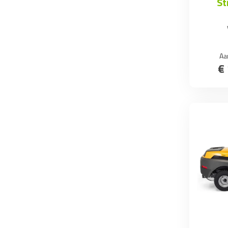
St
Aa
€