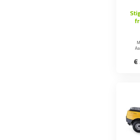
Sti
f
M
Aa
€