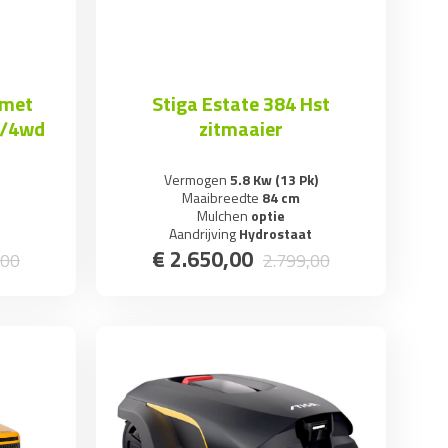
 met
Stiga Estate 384 Hst
d/4wd
zitmaaier
Vermogen
5.8 Kw (13 Pk)
Maaibreedte
84 cm
Mulchen
optie
Aandrijving
Hydrostaat
€
2.650
,
00
00
2.799
,
00