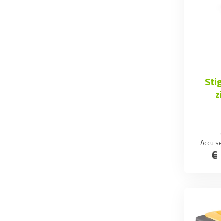
Sti
z
Accu s
€