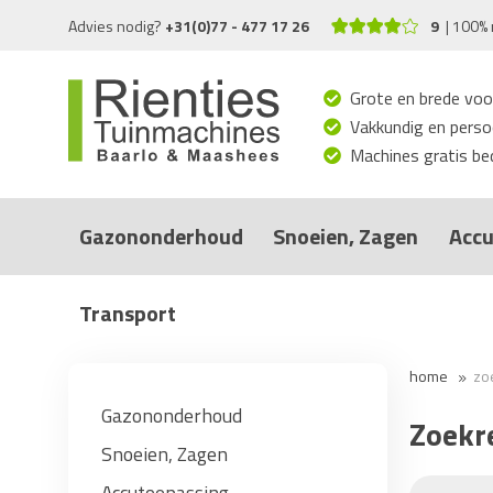
Advies nodig?
+31(0)77 - 477 17 26
9
100% 
Grote en brede voo
Vakkundig en persoo
Machines gratis bed
Gazononderhoud
Snoeien, Zagen
Accu
Transport
home
zo
Gazononderhoud
Zoekr
Snoeien, Zagen
Accutoepassing