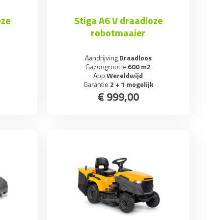
oze
Stiga A6 V draadloze
robotmaaier
Aandrijving
Draadloos
Gazongrootte
600 m2
App
Wereldwijd
k
Garantie
2 + 1 mogelijk
€
999
,
00