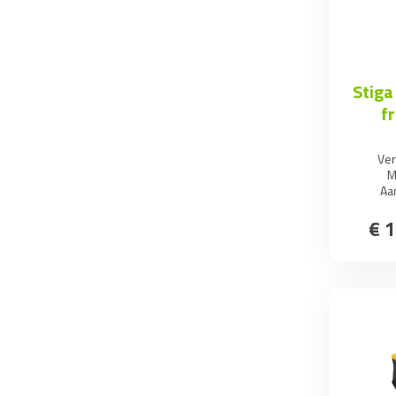
Stiga
f
Ve
M
Aa
€
1