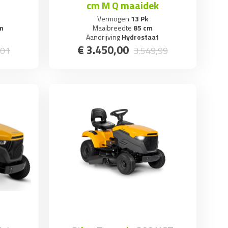
cm M Q maaidek
Vermogen
13 Pk
m
Maaibreedte
85 cm
Aandrijving
Hydrostaat
€
3.450
,
00
01
3.549
,
99