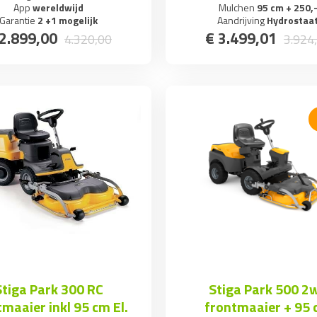
App
wereldwijd
Mulchen
95 cm + 250,
Garantie
2 +1 mogelijk
Aandrijving
Hydrostaa
2.899
,
00
€
3.499
,
01
4.320
,
00
3.924
,
Stiga Park 300 RC
Stiga Park 500 2
tmaaier inkl 95 cm El.
frontmaaier + 95