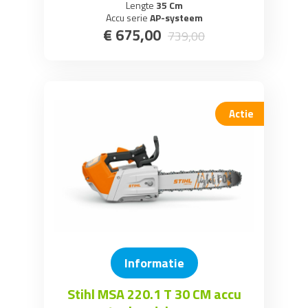
Lengte
35 Cm
Accu serie
AP-systeem
€
675
,
00
739
,
00
Actie
Informatie
Stihl MSA 220.1 T 30 CM accu