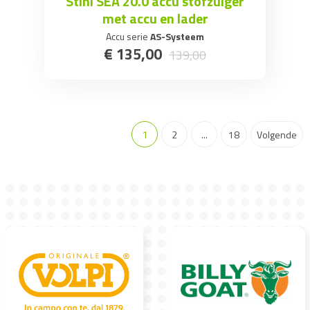
Stihl SEA 20.0 accu stofzuiger
met accu en lader
Accu serie
AS-Systeem
€
135
,
00
139
,
00
1
2
...
18
Volgende