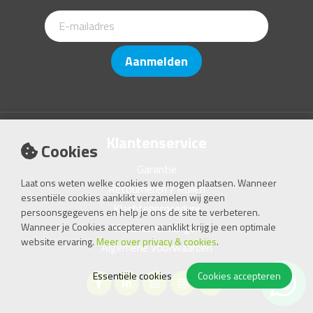
Aanmelden
Klantenservice
Cookies
Garantie
Laat ons weten welke cookies we mogen plaatsen. Wanneer
Retourneren / Ruilen
essentiële cookies aanklikt verzamelen wij geen
Klachtenprocedure
persoonsgegevens en help je ons de site te verbeteren.
Wanneer je Cookies accepteren aanklikt krijg je een optimale
Videohandleidingen
website ervaring.
Meer over privacy & cookies
.
Algemene voorwaarden
Essentiële cookies
Cookies accepteren