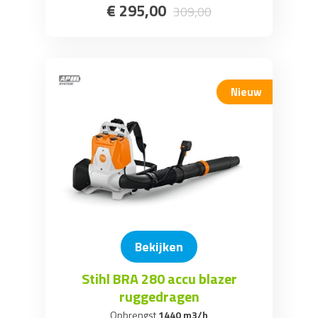
€
295
,
00
309
,
00
Nieuw
Bekijken
Stihl BRA 280 accu blazer
ruggedragen
Opbrengst
1440 m3/h