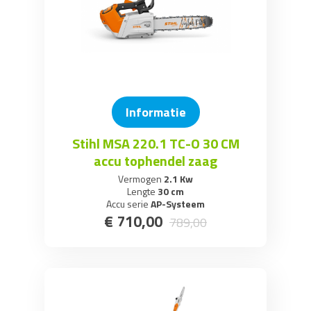
Informatie
Stihl MSA 220.1 TC-O 30 CM
accu tophendel zaag
Vermogen
2.1 Kw
Lengte
30 cm
Accu serie
AP-Systeem
€
710
,
00
789
,
00