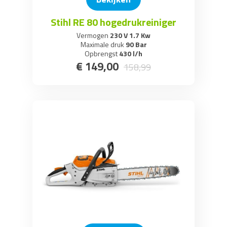
Stihl RE 80 hogedrukreiniger
Vermogen
230 V 1.7 Kw
Maximale druk
90 Bar
Opbrengst
430 l/h
€
149
,
00
158
,
99