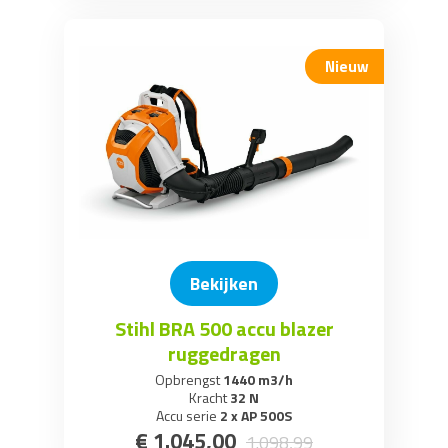
AP / AR -Systeem
(1)
AP 500S
(6)
Nieuw
AP serie
(1)
Merk
Greenbuster
(1)
Mulchset
(4)
Onkruidborstel
(1)
Stihl
(269)
Bekijken
Stihl Tophendel
(3)
Stihl BRA 500 accu blazer
ruggedragen
Opbrengst
1440 m3/h
Kracht
32 N
Accu serie
2 x AP 500S
€
1.045
,
00
1.098
,
99