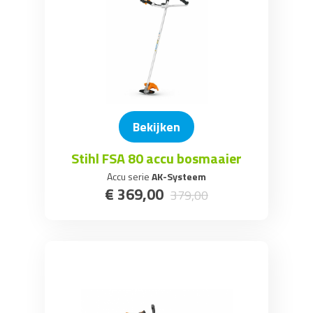
Bekijken
Stihl FSA 80 accu bosmaaier
Accu serie
AK-Systeem
€
369
,
00
379
,
00