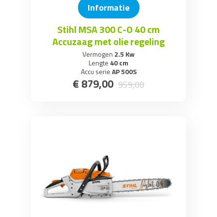
Informatie
Stihl MSA 300 C-O 40 cm
Accuzaag met olie regeling
Vermogen
2.5 Kw
Lengte
40 cm
Accu serie
AP 500S
€
879
,
00
959
,
00