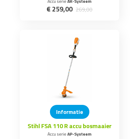
Accu serie
AK-Systeem
€
259
,
00
269
,
00
Informatie
Stihl FSA 110 R accu bosmaaier
Accu serie
AP-Systeem