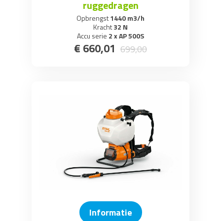
ruggedragen
Opbrengst
1440 m3/h
Kracht
32 N
Accu serie
2 x AP 500S
€
660
,
01
699
,
00
Informatie