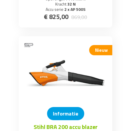
Kracht
32 N
Accu serie
2 x AP 500S
€
825
,
00
869
,
00
Nieuw
Informatie
Stihl BRA 200 accu blazer