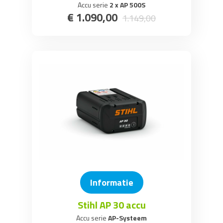
Accu serie
2 x AP 500S
€
1.090
,
00
1.149
,
00
Informatie
Stihl AP 30 accu
Accu serie
AP-Systeem