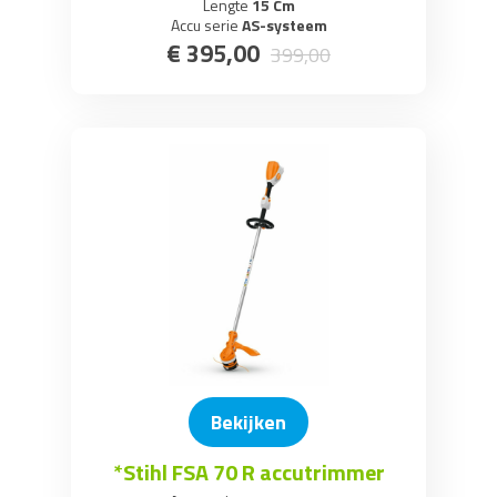
Lengte
15 Cm
Accu serie
AS-systeem
€
395
,
00
399
,
00
Bekijken
*Stihl FSA 70 R accutrimmer