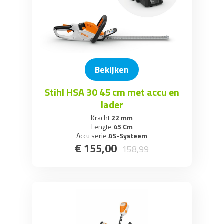
Bekijken
Stihl HSA 30 45 cm met accu en
lader
Kracht
22 mm
Lengte
45 Cm
Accu serie
AS-Systeem
€
155
,
00
158
,
99