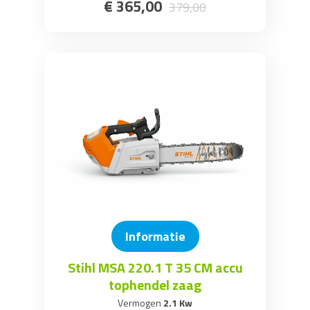
€
365
,
00
379
,
00
Informatie
Stihl MSA 220.1 T 35 CM accu
tophendel zaag
Vermogen
2.1 Kw