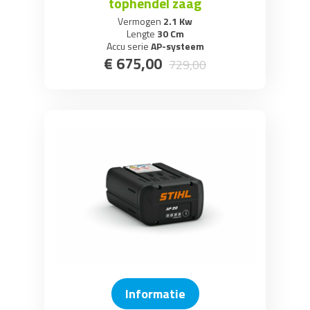
tophendel zaag
Vermogen
2.1 Kw
Lengte
30 Cm
Accu serie
AP-systeem
€
675
,
00
729
,
00
Informatie