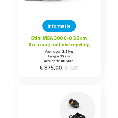
Informatie
Stihl MSA 300 C-O 35 cm
Accuzaag met olie regeling
Vermogen
2.5 Kw
Lengte
35 cm
Accu serie
AP 500S
€
875
,
00
949
,
00