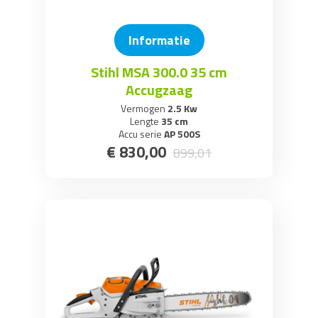
Informatie
Stihl MSA 300.0 35 cm
Accugzaag
Vermogen
2.5 Kw
Lengte
35 cm
Accu serie
AP 500S
€
830
,
00
899
,
01