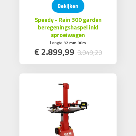
Bekijken
Speedy - Rain 300 garden
beregeningshaspel inkl
sproeiwagen
Lengte
32 mm 90m
€
2.899
,
99
3.049
,
20