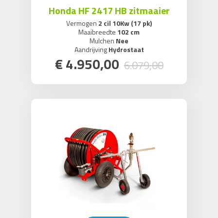
Honda HF 2417 HB zitmaaier
Vermogen
2 cil 10Kw (17 pk)
Maaibreedte
102 cm
Mulchen
Nee
Aandrijving
Hydrostaat
€
4.950
,
00
6.079
,
00