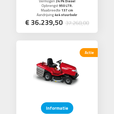
Vermogen
24 Pk Diesel
Opbrengst
950 LTR.
Maaibreedte
137 cm
Aandrijving
4x4 stuurbekr
€
36.239
,
50
37.268
,
00
Actie
Informatie