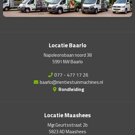
Locatie Baarlo
Napoleonsbaan noord 38
5991 NW Baarlo
077 - 477 17 26
baarlo@rientiestuinmachines.nl
Rondleiding
Locatie Maashees
Mgr.Geurtsstraat 2b
5823 AD Maashees