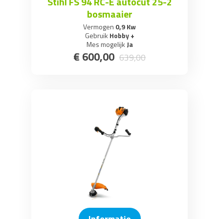
Stihl FS 94 RC-E autocut 25-2
bosmaaier
Vermogen
0,9 Kw
Gebruik
Hobby +
Mes mogelijk
Ja
€
600
,
00
639
,
00
Informatie