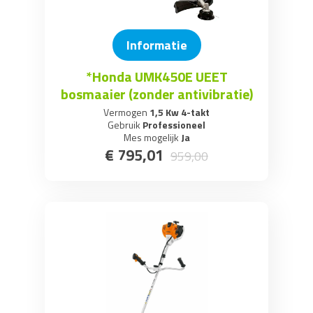
Informatie
*Honda UMK450E UEET
bosmaaier (zonder antivibratie)
Vermogen
1,5 Kw 4-takt
Gebruik
Professioneel
Mes mogelijk
Ja
€
795
,
01
959
,
00