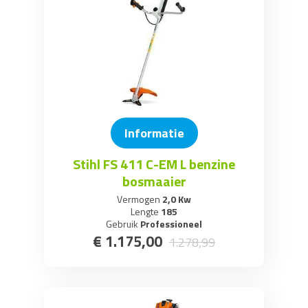
Informatie
Stihl FS 411 C-EM L benzine
bosmaaier
Vermogen
2,0 Kw
Lengte
185
Gebruik
Professioneel
€
1.175
,
00
1.278
,
99