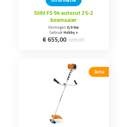
Stihl FS 94 autocut 25-2
bosmaaier
Vermogen
0,9 Kw
Gebruik
Hobby +
€
655
,
00
689
,
00
Actie