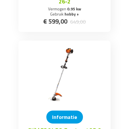
26-2
Vermogen
0.95 kw
Gebruik
hobby +
€
599
,
00
649
,
00
Informatie