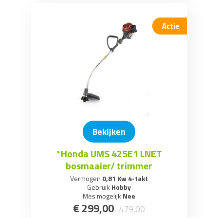
Actie
Bekijken
*Honda UMS 425E1 LNET
bosmaaier/ trimmer
Vermogen
0,81 Kw 4-takt
Gebruik
Hobby
Mes mogelijk
Nee
€
299
,
00
479
,
00