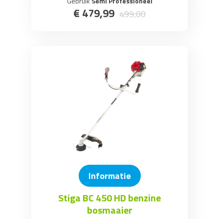
Gebruik
Semi Professioneel
€
479
,
99
499
,
00
Informatie
Stiga BC 450 HD benzine
bosmaaier