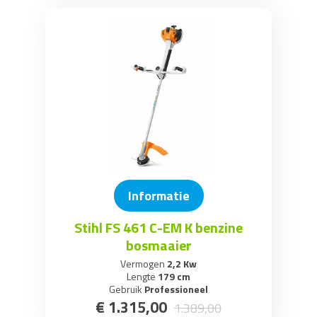
Informatie
Stihl FS 461 C-EM K benzine
bosmaaier
Vermogen
2,2 Kw
Lengte
179 cm
Gebruik
Professioneel
€
1.315
,
00
1.389
,
00