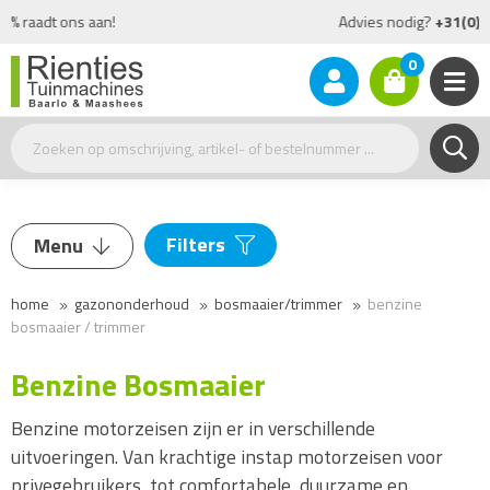
Advies nodig?
+31(0)77 - 477 17 26
0
Filters
Menu
Merk
home
gazononderhoud
bosmaaier/trimmer
benzine
Grasmaaier
bosmaaier / trimmer
HONDA
(3)
Zitmaaier
Benzine Bosmaaier
Stiga
(3)
Robotmaaier
Stihl
(15)
Bosmaaier/trimmer
Benzine motorzeisen zijn er in verschillende
uitvoeringen. Van krachtige instap motorzeisen voor
Benzine Bosmaaier / Trimmer
privegebruikers, tot comfortabele, duurzame en