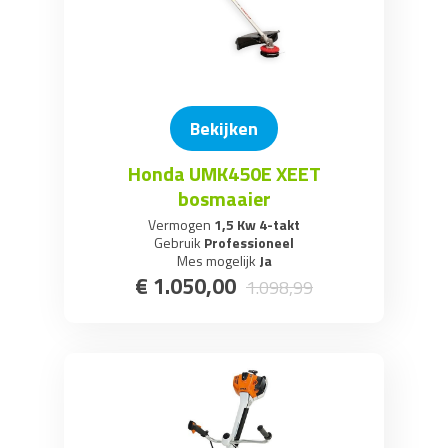
Bekijken
Honda UMK450E XEET
bosmaaier
Vermogen
1,5 Kw 4-takt
Gebruik
Professioneel
Mes mogelijk
Ja
€
1.050
,
00
1.098
,
99