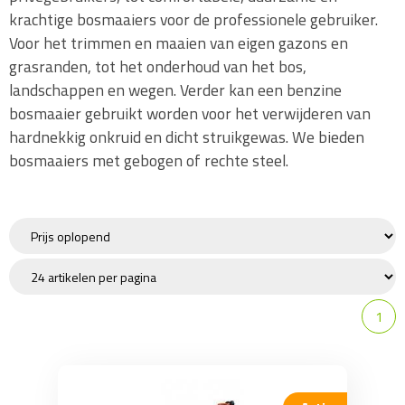
Accu trimmer
krachtige bosmaaiers voor de professionele gebruiker.
Elektrische Trimmer
Voor het trimmen en maaien van eigen gazons en
grasranden, tot het onderhoud van het bos,
Combi systeem Stihl
landschappen en wegen. Verder kan een benzine
Combi Systeem Honda
bosmaaier gebruikt worden voor het verwijderen van
Combi systeem Stiga
hardnekkig onkruid en dicht struikgewas. We bieden
Onderhoud / Toebehoren
bosmaaiers met gebogen of rechte steel.
Verticuteermachine
Kantensnijder
Strooier
Pomp / Beregening
Frees
1
Grondboor / Motorboor