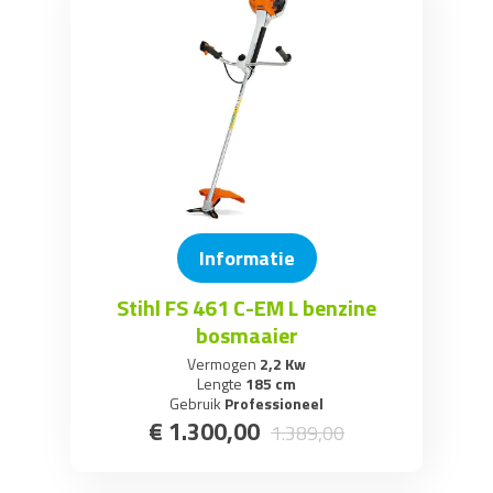
Informatie
Stihl FS 461 C-EM L benzine
bosmaaier
Vermogen
2,2 Kw
Lengte
185 cm
Gebruik
Professioneel
€
1.300
,
00
1.389
,
00