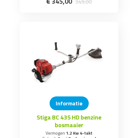
€
345
,
00
349
,
00
Informatie
Stiga BC 435 HD benzine
bosmaaier
Vermogen
1.2 Kw 4-takt