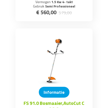
Vermogen
1.5 Kw 4- takt
Gebruik
Semi Professioneel
€
560
,
00
579
,
00
Informatie
FS 91.0 Bosmaaier,AutoCut C