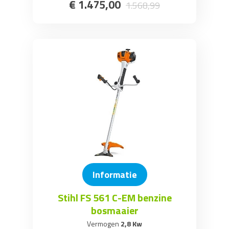
€
1.475
,
00
1.568
,
99
Informatie
Stihl FS 561 C-EM benzine
bosmaaier
Vermogen
2,8 Kw