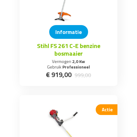
Informatie
Stihl FS 261 C-E benzine
bosmaaier
Vermogen
2,0 Kw
Gebruik
Professioneel
€
919
,
00
999
,
00
Actie