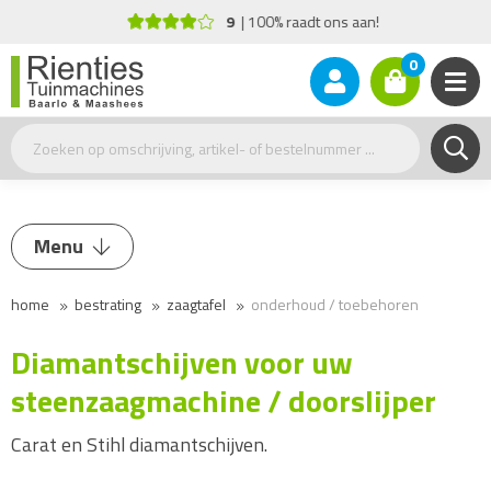
9
100% raadt ons aan!
0
Menu
home
bestrating
zaagtafel
onderhoud / toebehoren
Trilplaat / Stamper
Doorslijper
Diamantschijven voor uw
Zaagtafel
steenzaagmachine / doorslijper
Zaagtafel
Carat en Stihl diamantschijven.
Onderhoud / Toebehoren