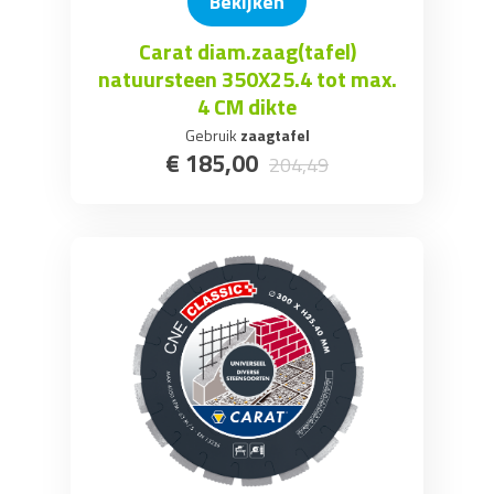
Bekijken
Carat diam.zaag(tafel)
natuursteen 350X25.4 tot max.
4 CM dikte
Gebruik
zaagtafel
€
185
,
00
204
,
49