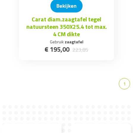
Bekijken
Carat diam.zaagtafel tegel
natuursteen 350X25.4 tot max.
4 CM dikte
Gebruik
zaagtafel
€
195
,
00
223
,
85
1