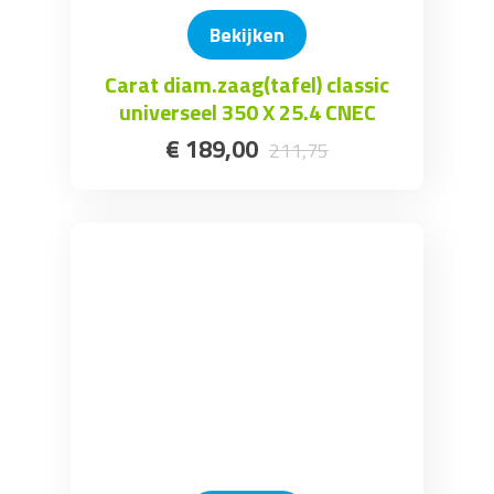
Bekijken
Carat diam.zaag(tafel) classic
universeel 350 X 25.4 CNEC
€
189
,
00
211
,
75