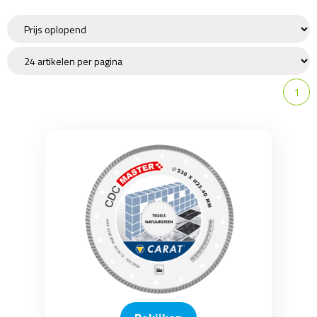
Bestratingsgereedschap
Knipper
Bouwlaser
Rups- en Wiel Dumpers
1
Kruiwagen en palletwagen
Diamantzaagbladen