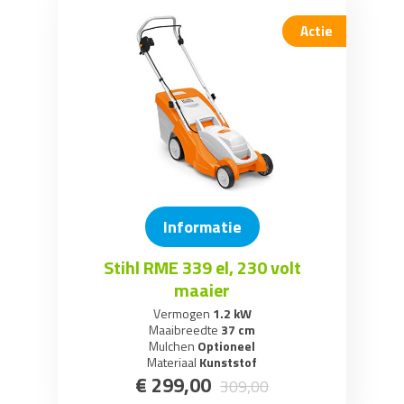
Actie
Informatie
Stihl RME 339 el, 230 volt
maaier
Vermogen
1.2 kW
Maaibreedte
37 cm
Mulchen
Optioneel
Materiaal
Kunststof
€
299
,
00
309
,
00