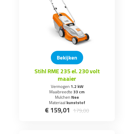
Grondboor / Motorboor
Bekijken
Stihl RME 235 el. 230 volt
maaier
Vermogen
1.2 kW
Maaibreedte
33 cm
Mulchen
Nee
Materiaal
kunststof
€
159
,
01
179
,
00