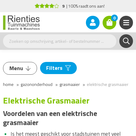
9
100% raadt ons aan!
0
Filters
Menu
Maaibreedte
home
gazononderhoud
grasmaaier
elektrische grasmaaier
Grasmaaier
33-39
(3)
Elektrische Grasmaaier
Benzine grasmaaier
Accu grasmaaier
Voordelen van een elektrische
Merk
Elektrische grasmaaier
grasmaaier
Kooimaaier
Stihl
(3)
Is het meest geschikt voor stadstuinen met veel
Mulch grasmaaier