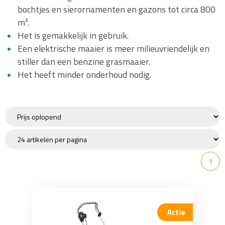
bochtjes en sierornamenten en gazons tot circa 800
Ruwterreinmaaier
m².
Balkmaaier
Het is gemakkelijk in gebruik.
Walsmaaier
Een elektrische maaier is meer milieuvriendelijk en
Onderhoud / Toebehoren
stiller dan een benzine grasmaaier.
Het heeft minder onderhoud nodig.
Wat is mulchen?
Zitmaaier
Robotmaaier
Bosmaaier/trimmer
Verticuteermachine
1
Kantensnijder
Strooier
Pomp / Beregening
Actie
Frees