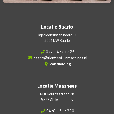
Locatie Baarlo
Napoleonsbaan noord 38
5991 NW Baarlo
077 - 477 17 26
baarlo@rientiestuinmachines.nl
Rondleiding
Locatie Maashees
Mgr.Geurtsstraat 2b
5823 AD Maashees
0478 - 517 220