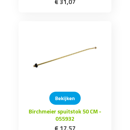
€
31
,
07
Bekijken
Birchmeier spuitstok 50 CM -
055932
€
17
,
57