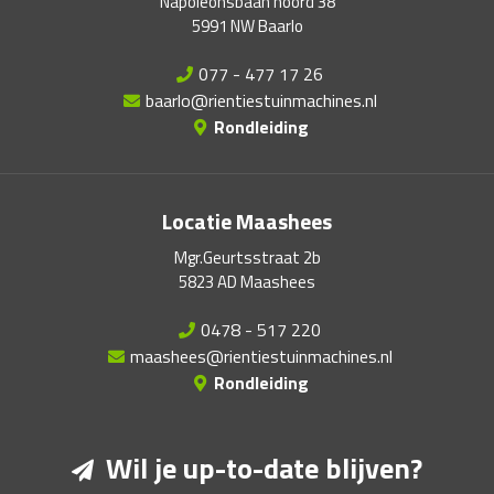
Napoleonsbaan noord 38
5991 NW Baarlo
077 - 477 17 26
baarlo@rientiestuinmachines.nl
Rondleiding
Locatie Maashees
Mgr.Geurtsstraat 2b
5823 AD Maashees
0478 - 517 220
maashees@rientiestuinmachines.nl
Rondleiding
Wil je up-to-date blijven?