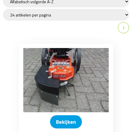
Stomen
Spuiten
Accessoires / Toebehoren
1
Alleszuiger / waterstofzuiger
Schrobmachine
Veegmachine
Sneeuwfrees
Ongedierte / Mollenbestrijding
Bekijken