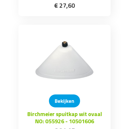
€
27
,
60
Bekijken
Birchmeier spuitkap wit ovaal
NO: 055926 - 10501606