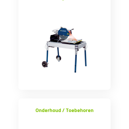
Bestratingsgereedschap
Knipper
Bouwlaser
Rups- en Wiel Dumpers
Kruiwagen en palletwagen
Diamantzaagbladen
Onderhoud / Toebehoren