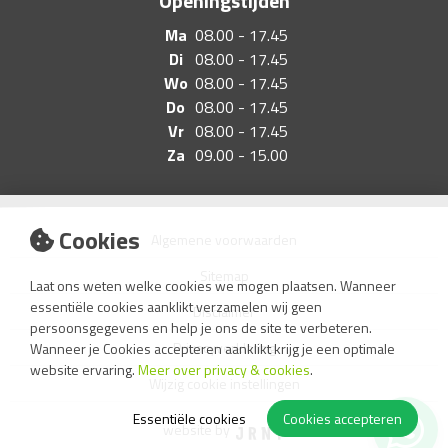
Openingstijden
Ma
08.00 - 17.45
Di
08.00 - 17.45
Wo
08.00 - 17.45
Do
08.00 - 17.45
Vr
08.00 - 17.45
Za
09.00 - 15.00
Cookies
Algemene voorwaarden
Sitemap
Laat ons weten welke cookies we mogen plaatsen. Wanneer
essentiële cookies aanklikt verzamelen wij geen
Disclaimer
persoonsgegevens en help je ons de site te verbeteren.
Privacyverklaring
Wanneer je Cookies accepteren aanklikt krijg je een optimale
website ervaring.
Meer over privacy & cookies
.
Wijzig cookie instellingen
Essentiële cookies
Cookies accepteren
website by