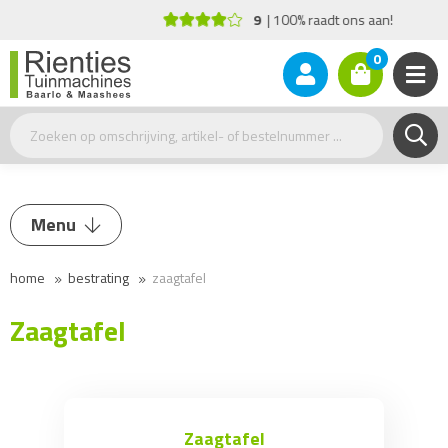
9
100% raadt ons aan!
0
Menu
home
bestrating
zaagtafel
Trilplaat / Stamper
Doorslijper
Zaagtafel
Zaagtafel
Zaagtafel
Onderhoud / Toebehoren
Zaagtafel