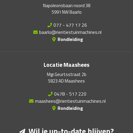
Napoleonsbaan noord 38
5991 NW Baarlo
077 - 477 17 26
baarlo@rientiestuinmachines.nl
Rondleiding
Locatie Maashees
Mgr.Geurtsstraat 2b
5823 AD Maashees
0478 - 517 220
maashees@rientiestuinmachines.nl
Rondleiding
Wil je up-to-date blijven?