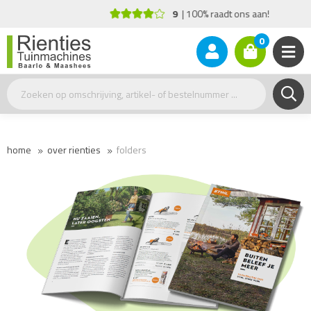
9
100% raadt ons aan!
0
home
over rienties
folders