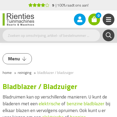
9
100% raadt ons aan!
0
Menu
home
reiniging
bladblazer / bladzuiger
Hogedrukreiniger
Bladblazer / Bladzuiger
Bladblazer / Bladzuiger
Benzine bladblazer
Bladruimen kan op verschillende manieren. U kunt de
Elektrische bladblazer
bladeren met een
elektrische
of
benzine bladblazer
bij
elkaar blazen en vervolgens opruimen. Ook kunt u er
Accu bladblazer