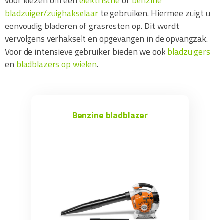
voor kiezen om een
elektrische
of
benzine
Benzine bladblazer op wielen
bladzuiger/zuighakselaar
te gebruiken. Hiermee zuigt u
Elektrische bladzuiger
eenvoudig bladeren of grasresten op. Dit wordt
Benzine bladzuiger
vervolgens verhakselt en opgevangen in de opvangzak.
Benzine bladzuiger op wielen
Voor de intensieve gebruiker bieden we ook
bladzuigers
Accessoires / Toebehoren
en
bladblazers op wielen
.
Onkruidbestrijding
Alleszuiger / waterstofzuiger
Benzine bladblazer
Schrobmachine
Veegmachine
Sneeuwfrees
Ongedierte / Mollenbestrijding