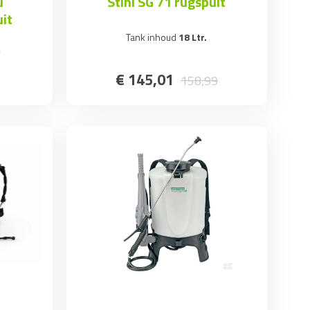
u
Stihl SG 71 rugspuit
it
Tank inhoud
18 Ltr.
m
€
145
,
01
158
,
99