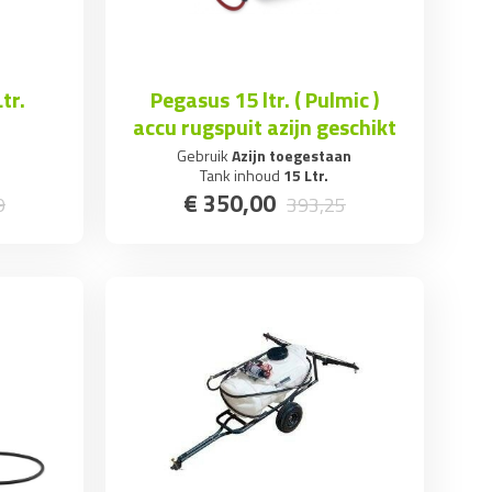
tr.
Pegasus 15 ltr. ( Pulmic )
accu rugspuit azijn geschikt
Gebruik
Azijn toegestaan
Tank inhoud
15 Ltr.
€
350
,
00
9
393
,
25