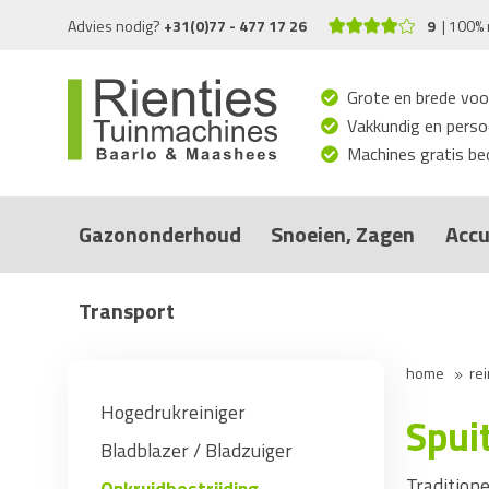
Advies nodig?
+31(0)77 - 477 17 26
9
100% 
Grote en brede voo
Vakkundig en persoo
Machines gratis bed
Gazononderhoud
Snoeien, Zagen
Accu
Transport
home
rei
Hogedrukreiniger
Spui
Bladblazer / Bladzuiger
Traditione
Onkruidbestrijding