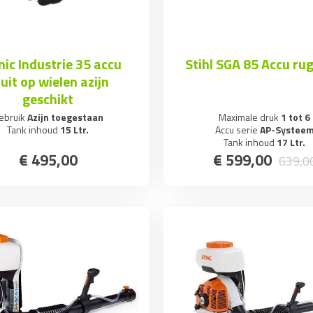
ic Industrie 35 accu
Stihl SGA 85 Accu ru
uit op wielen azijn
geschikt
ebruik
Azijn toegestaan
Maximale druk
1 tot 6
Tank inhoud
15 Ltr.
Accu serie
AP-Systee
Tank inhoud
17 Ltr.
€
495
,
00
€
599
,
00
639
,
0