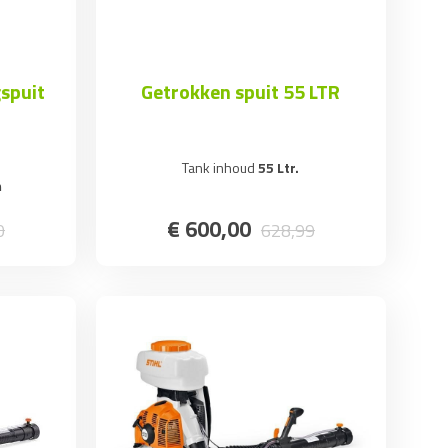
gspuit
Getrokken spuit 55 LTR
Tank inhoud
55 Ltr.
m
€
600
,
00
0
628
,
99