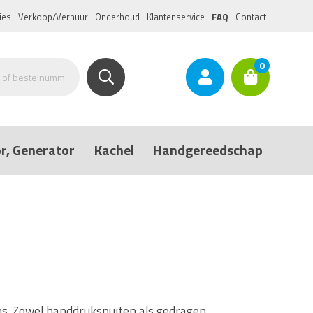
ies
Verkoop/Verhuur
Onderhoud
Klantenservice
FAQ
Contact
0
r, Generator
Kachel
Handgereedschap
iens. Zowel handdrukspuiten als gedragen