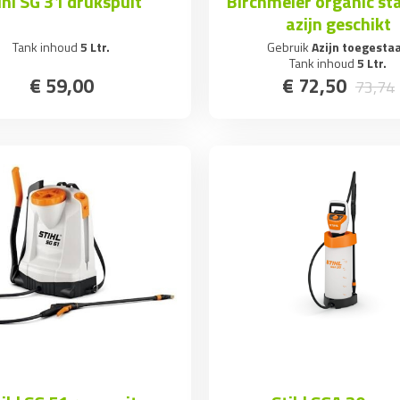
ihl SG 31 drukspuit
Birchmeier organic star
azijn geschikt
Tank inhoud
5 Ltr.
Gebruik
Azijn toegesta
Tank inhoud
5 Ltr.
€
59
,
00
€
72
,
50
73
,
74