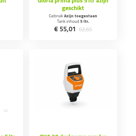
uit
Gloria prima plus 5 ltr azijn
geschikt
Gebruik
Azijn toegestaan
Tank inhoud
5 ltr.
€
55
,
01
62
,
65