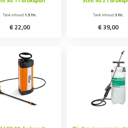
ihl SG 11 drukspuit
Stihl SG 21 druksp
Tank inhoud
1.5 ltr.
Tank inhoud
3 ltr.
€
22
,
00
€
39
,
00