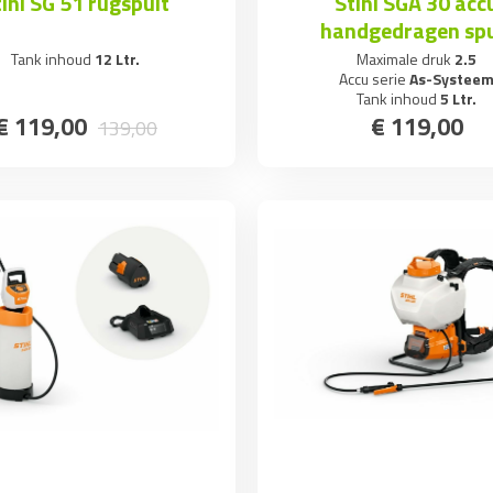
tihl SG 51 rugspuit
Stihl SGA 30 acc
handgedragen spu
Tank inhoud
12 Ltr.
Maximale druk
2.5
Accu serie
As-Systee
Tank inhoud
5 Ltr.
€
119
,
00
€
119
,
00
139
,
00