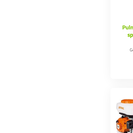
Pulm
sp
G