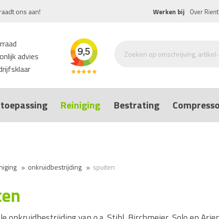
raadt ons aan!
Werken bij
Over Rient
rraad
nlijk advies
rijfsklaar
toepassing
Reiniging
Bestrating
Compresso
niging
onkruidbestrijding
spuiten
ten
le onkruidbestrijding van o.a. Stihl, Birchmeier, Solo en Ar