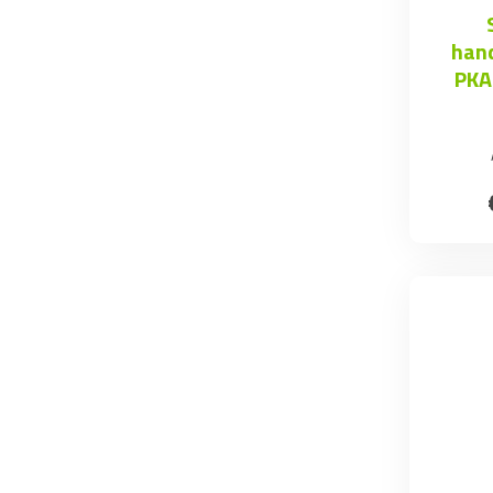
hand
PKA