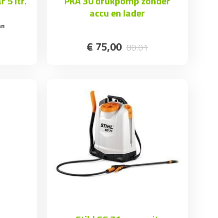
 5 ltr.
PKA 30 drukpomp zonder
accu en lader
an
€
75
,
00
80
,
01