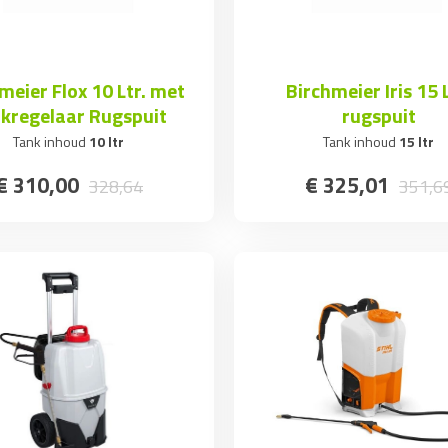
meier Flox 10 Ltr. met
Birchmeier Iris 15 L
kregelaar Rugspuit
rugspuit
Tank inhoud
10 ltr
Tank inhoud
15 ltr
€
310
,
00
€
325
,
01
328
,
64
351
,
6