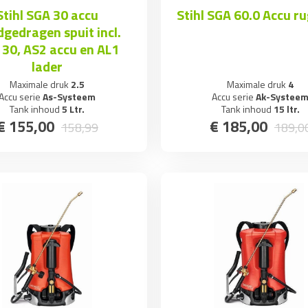
Stihl SGA 30 accu
Stihl SGA 60.0 Accu r
gedragen spuit incl.
 30, AS2 accu en AL1
lader
Maximale druk
2.5
Maximale druk
4
Accu serie
As-Systeem
Accu serie
Ak-Systee
Tank inhoud
5 Ltr.
Tank inhoud
15 ltr.
€
155
,
00
€
185
,
00
158
,
99
189
,
0