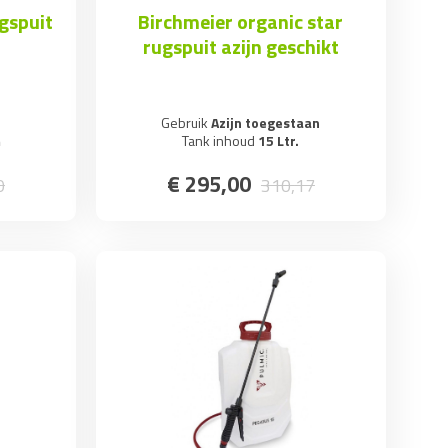
ugspuit
Birchmeier organic star
rugspuit azijn geschikt
Gebruik
Azijn toegestaan
m
Tank inhoud
15 Ltr.
€
295
,
00
0
310
,
17