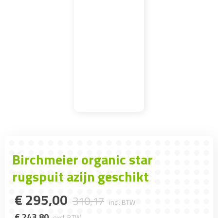
Birchmeier organic star
rugspuit azijn geschikt
€
295
,
00
310
,
17
incl. BTW
€
243
,
80
excl. BTW