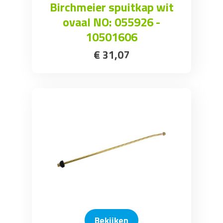
Birchmeier spuitkap wit
ovaal NO: 055926 -
10501606
€
31
,
07
Bekijken