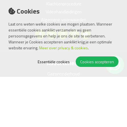
Klachtenprocedure
Cookies
Videohandleidingen
Algemene voorwaarden
Laat ons weten welke cookies we mogen plaatsen. Wanneer
essentiële cookies aanklikt verzamelen wij geen
persoonsgegevens en help je ons de site te verbeteren.
Wanneer je Cookies accepteren aanklikt krijg je een optimale
website ervaring.
Meer over privacy & cookies
.
Assortiment
Essentiële cookies
Cookies accepteren
Gazononderhoud
Snoeien, Zagen
Accutoepassing
Reiniging
Bestrating
Compressor, Generator
Kachel