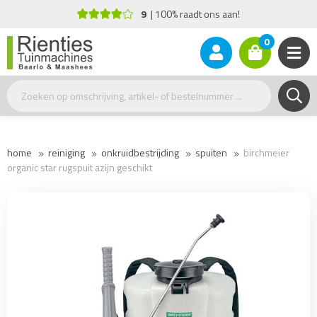
9
100% raadt ons aan!
Advies no
0
home
reiniging
onkruidbestrijding
spuiten
birchmeier
organic star rugspuit azijn geschikt