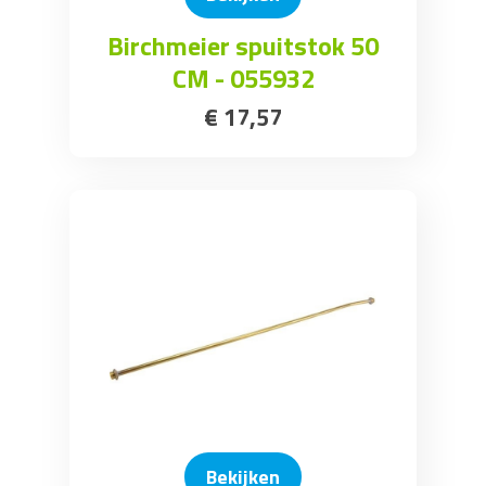
Birchmeier spuitstok 50
CM - 055932
€
17
,
57
Bekijken