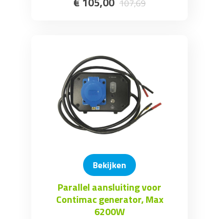
€
105
,
00
107
,
69
Bekijken
Parallel aansluiting voor
Contimac generator, Max
6200W