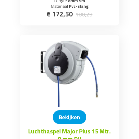
Lengte
8mm 9m
Materiaal
Pvc-slang
€
172
,
50
180
,
29
Bekijken
Luchthaspel Major Plus 15 Mtr.
8 mm PU