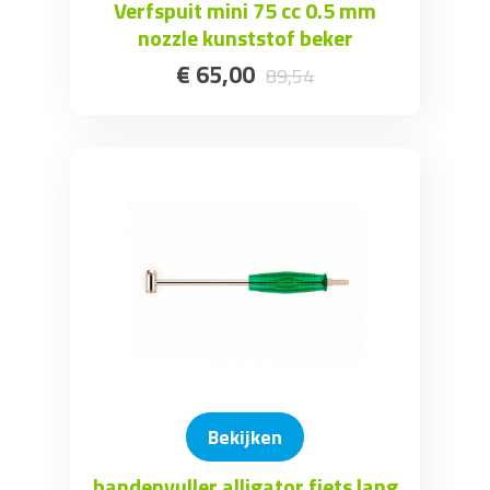
Verfspuit mini 75 cc 0.5 mm
nozzle kunststof beker
€
65
,
00
89
,
54
Bekijken
bandenvuller alligator fiets lang