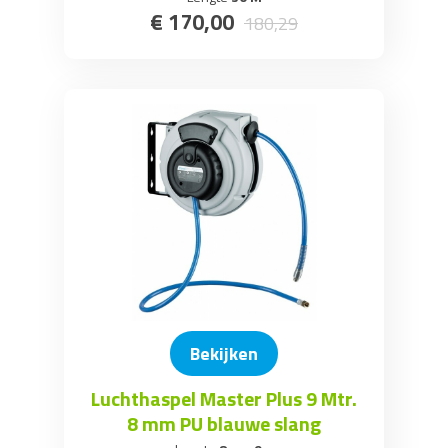
€
170
,
00
180
,
29
Bekijken
Luchthaspel Master Plus 9 Mtr.
8 mm PU blauwe slang