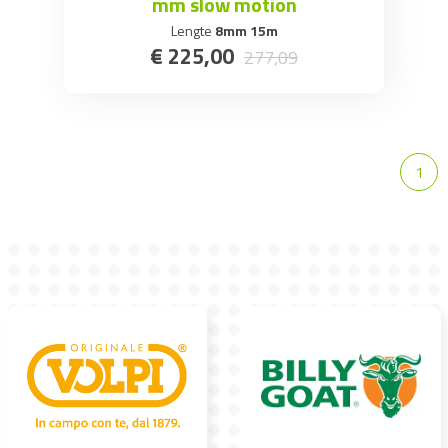
mm slow motion
Lengte
8mm 15m
€
225
,
00
277
,
09
1