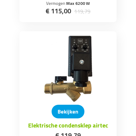
Vermogen
Max 6200 W
€
115
,
00
119
,
79
Bekijken
Elektrische condensklep airtec
€
119
,
79