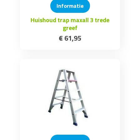
Informatie
Huishoud trap maxall 3 trede
greef
€
61
,
95