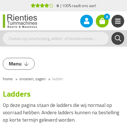
9
100% raadt ons aan!
0
Menu
home
snoeien, zagen
ladder
Heggenschaar
Kettingzaag en Kleding
Ladders
Snoeigereedschap
Op deze pagina staan de ladders die wij normaal op
Hakselaar
voorraad hebben. Andere ladders kunnen na bestelling
op korte termijn geleverd worden.
Wipzaag