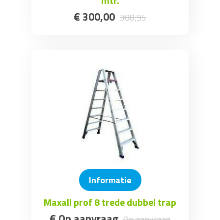
mtr.
€
300
,
00
308
,
95
Informatie
Maxall prof 8 trede dubbel trap
€
Op aanvraag
Op aanvraag