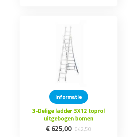
Informatie
3-Delige ladder 3X12 toprol
uitgebogen bomen
€
625
,
00
642
,
50