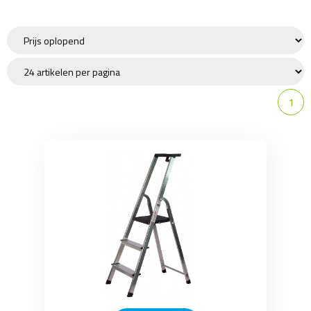
Houtklover
Ladder
1