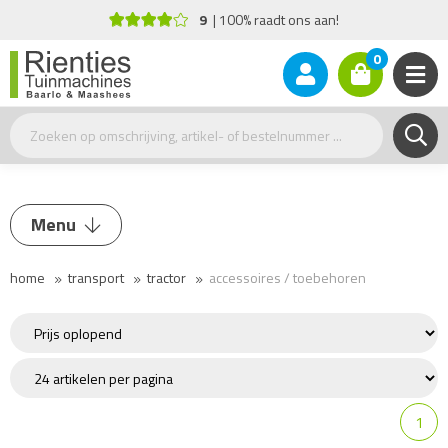
9
100% raadt ons aan!
0
Menu
home
transport
tractor
accessoires / toebehoren
Tractor
Tractor
Aanbouwwerktuigen
Accessoires / Toebehoren
1
Golfkar