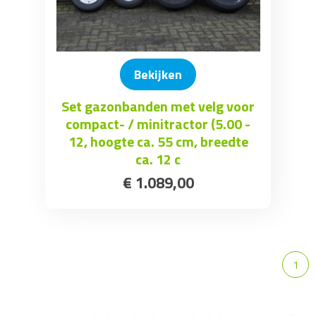
Bekijken
Set gazonbanden met velg voor
compact- / minitractor (5.00 -
12, hoogte ca. 55 cm, breedte
ca. 12 c
€
1.089
,
00
1