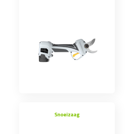
Bijlen
Takkenschaar
Onderhoud / Toebehoren
Hakselaar
Wipzaag
Houtklover
Ladder
Snoeizaag