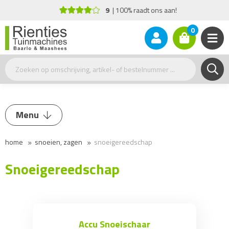
9
100% raadt ons aan!
0
Menu
home
snoeien, zagen
snoeigereedschap
Heggenschaar
Kettingzaag en Kleding
Snoeigereedschap
Snoeigereedschap
Accu Snoeischaar
Snoeizaag
Accu Snoeischaar