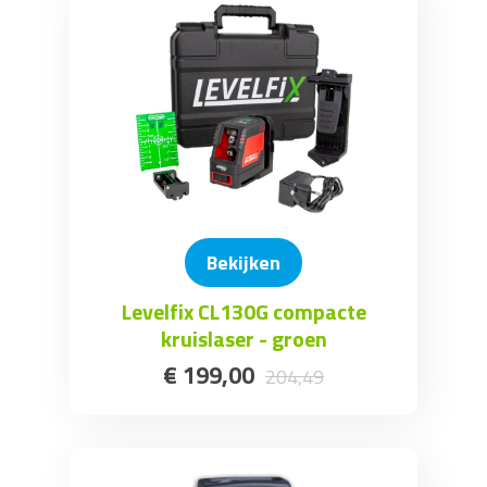
Bekijken
Levelfix CL130G compacte
kruislaser - groen
€
199
,
00
204
,
49