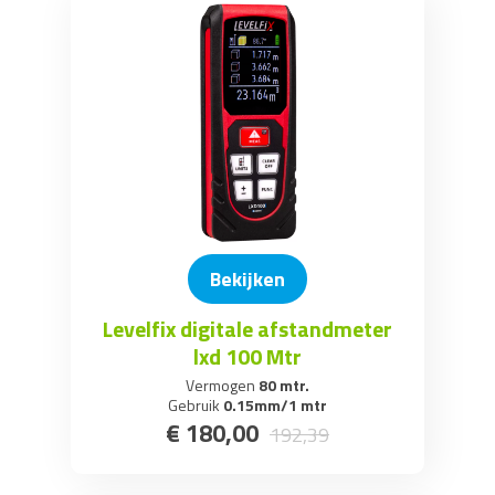
Bekijken
Levelfix digitale afstandmeter
lxd 100 Mtr
Vermogen
80 mtr.
Gebruik
0.15mm/1 mtr
€
180
,
00
192
,
39