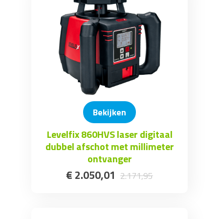
Bekijken
Levelfix 860HVS laser digitaal
dubbel afschot met millimeter
ontvanger
€
2.050
,
01
2.171
,
95