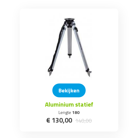
Bouwlaser
Rups- en Wiel Dumpers
Kruiwagen en palletwagen
Diamantzaagbladen
Bekijken
Aluminium statief
Lengte
180
€
130
,
00
140
,
00