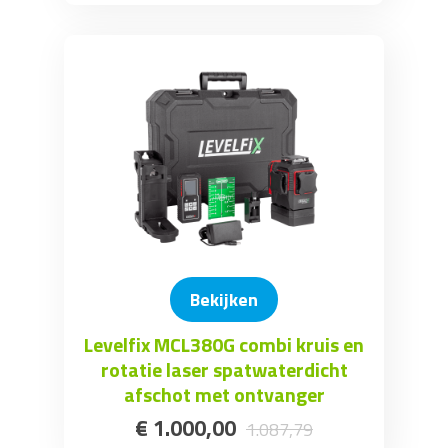
Bekijken
Levelfix MCL380G combi kruis en
rotatie laser spatwaterdicht
afschot met ontvanger
€
1.000
,
00
1.087
,
79