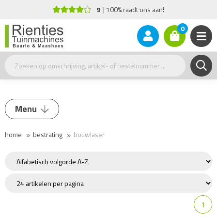
9
100% raadt ons aan!
0
Menu
home
bestrating
bouwlaser
Trilplaat / Stamper
Doorslijper
Zaagtafel
Bestratingsgereedschap
Knipper
1