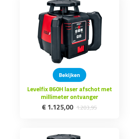
Bekijken
Levelfix 860H laser afschot met
millimeter ontvanger
€
1.125
,
00
1.203
,
95