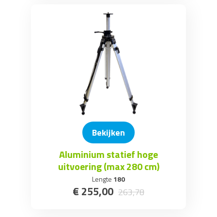
Bekijken
Aluminium statief hoge
uitvoering (max 280 cm)
Lengte
180
€
255
,
00
263
,
78