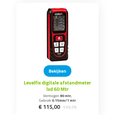
Bekijken
Levelfix digitale afstandmeter
lxd 60 Mtr
Vermogen
80 mtr.
Gebruik
0.15mm/1 mtr
€
115
,
00
119
,
79