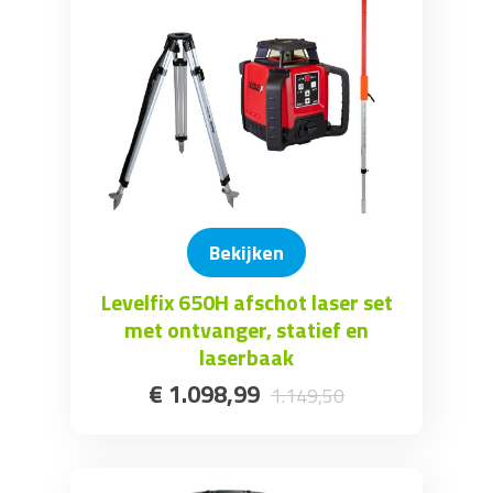
Bekijken
Levelfix 650H afschot laser set
met ontvanger, statief en
laserbaak
€
1.098
,
99
1.149
,
50