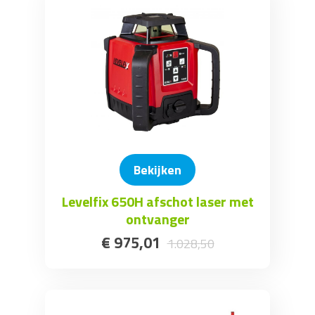
Bekijken
Levelfix 650H afschot laser met
ontvanger
€
975
,
01
1.028
,
50