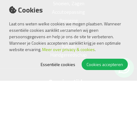
Snoeien, Zagen
Cookies
Accutoepassing
Reiniging
Laat ons weten welke cookies we mogen plaatsen. Wanneer
Bestrating
essentiële cookies aanklikt verzamelen wij geen
persoonsgegevens en help je ons de site te verbeteren.
Compressor, Generator
Wanneer je Cookies accepteren aanklikt krijg je een optimale
Kachel
website ervaring.
Meer over privacy & cookies
.
Handgereedschap
Essentiële cookies
Cookies accepteren
Openingstijden
Ma
08.00 - 17.45
Di
08.00 - 17.45
Wo
08.00 - 17.45
Do
08.00 - 17.45
Vr
08.00 - 17.45
Za
09.00 - 15.00