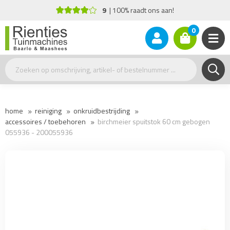
9
100% raadt ons aan!
0
home
reiniging
onkruidbestrijding
accessoires / toebehoren
birchmeier spuitstok 60 cm gebogen
055936 - 200055936