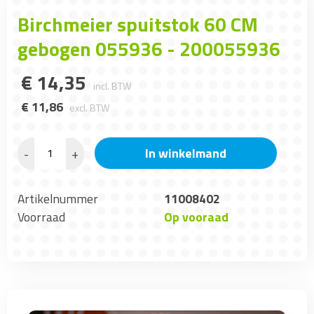
Birchmeier spuitstok 60 CM
gebogen 055936 - 200055936
€
14
,
35
incl. BTW
€
11
,
86
excl. BTW
In winkelmand
-
+
Artikelnummer
11008402
Voorraad
Op vooraad