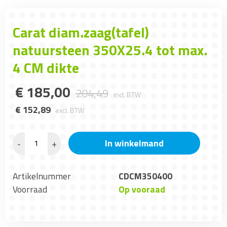
Carat diam.zaag(tafel)
natuursteen 350X25.4 tot max.
4 CM dikte
€
185
,
00
204
,
49
incl. BTW
€
152
,
89
excl. BTW
In winkelmand
-
+
Artikelnummer
CDCM350400
Voorraad
Op vooraad