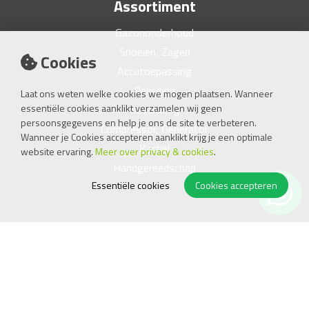
Assortiment
Gazononderhoud
Snoeien, Zagen
Cookies
Accutoepassing
Reiniging
Laat ons weten welke cookies we mogen plaatsen. Wanneer
essentiële cookies aanklikt verzamelen wij geen
Bestrating
persoonsgegevens en help je ons de site te verbeteren.
Compressor, Generator
Wanneer je Cookies accepteren aanklikt krijg je een optimale
Kachel
website ervaring.
Meer over privacy & cookies
.
Handgereedschap
Essentiële cookies
Cookies accepteren
Openingstijden
Ma
08.00 - 17.45
Di
08.00 - 17.45
Wo
08.00 - 17.45
Do
08.00 - 17.45