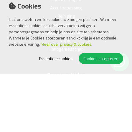
Cookies
Accutoepassing
Reiniging
Laat ons weten welke cookies we mogen plaatsen. Wanneer
Bestrating
essentiële cookies aanklikt verzamelen wij geen
persoonsgegevens en help je ons de site te verbeteren.
Compressor, Generator
Wanneer je Cookies accepteren aanklikt krijg je een optimale
Kachel
website ervaring.
Meer over privacy & cookies
.
Handgereedschap
Essentiële cookies
Cookies accepteren
Openingstijden
Ma
08.00 - 17.45
Di
08.00 - 17.45
Wo
08.00 - 17.45
Do
08.00 - 17.45
Vr
08.00 - 17.45
Za
09.00 - 15.00