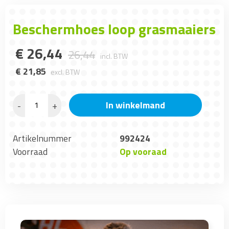
Beschermhoes loop grasmaaiers
€
26
,
44
26
,
44
incl. BTW
€
21
,
85
excl. BTW
In winkelmand
-
+
Artikelnummer
992424
Voorraad
Op vooraad