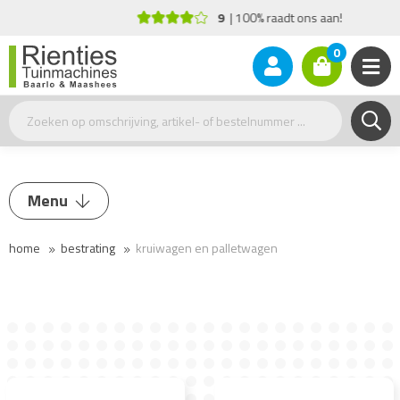
9
100% raadt ons aan!
0
Menu
home
bestrating
kruiwagen en palletwagen
Trilplaat / Stamper
Doorslijper
Zaagtafel
Bestratingsgereedschap
Knipper