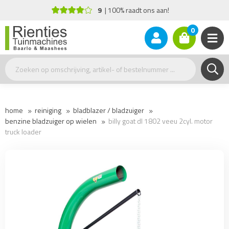
Advies nodig?
+31(0)77 - 477 17 26
0
home
reiniging
bladblazer / bladzuiger
benzine bladzuiger op wielen
billy goat dl 1802 veeu 2cyl. motor
truck loader