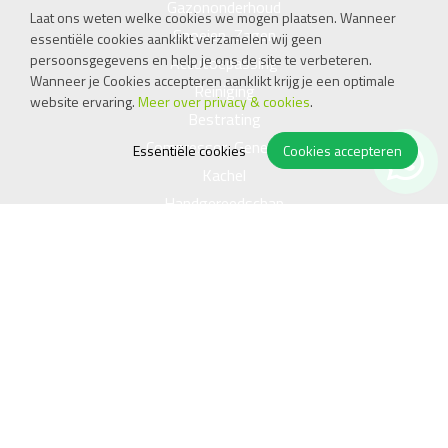
Gazononderhoud
Laat ons weten welke cookies we mogen plaatsen. Wanneer
Snoeien, Zagen
essentiële cookies aanklikt verzamelen wij geen
persoonsgegevens en help je ons de site te verbeteren.
Accutoepassing
Wanneer je Cookies accepteren aanklikt krijg je een optimale
Reiniging
website ervaring.
Meer over privacy & cookies
.
Bestrating
Compressor, Generator
Essentiële cookies
Cookies accepteren
Kachel
Handgereedschap
Openingstijden
Ma
08.00 - 17.45
Di
08.00 - 17.45
Wo
08.00 - 17.45
Do
08.00 - 17.45
Vr
08.00 - 17.45
Za
09.00 - 15.00