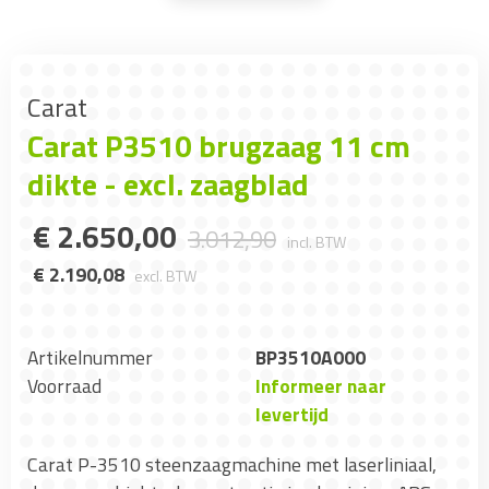
Carat
Carat P3510 brugzaag 11 cm
dikte - excl. zaagblad
€
2.650
,
00
3.012
,
90
incl. BTW
€
2.190
,
08
excl. BTW
Artikelnummer
BP3510A000
Voorraad
Informeer naar
levertijd
Carat P-3510 steenzaagmachine met laserliniaal,