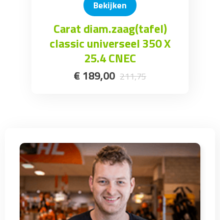
Bekijken
Carat diam.zaag(tafel)
classic universeel 350 X
25.4 CNEC
€
189
,
00
211
,
75