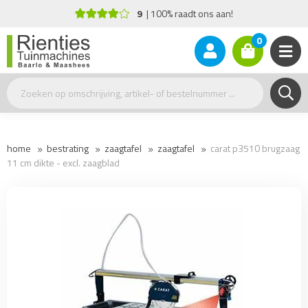
9
100% raadt ons aan!
0
home
bestrating
zaagtafel
zaagtafel
carat p3510 brugzaag
11 cm dikte - excl. zaagblad