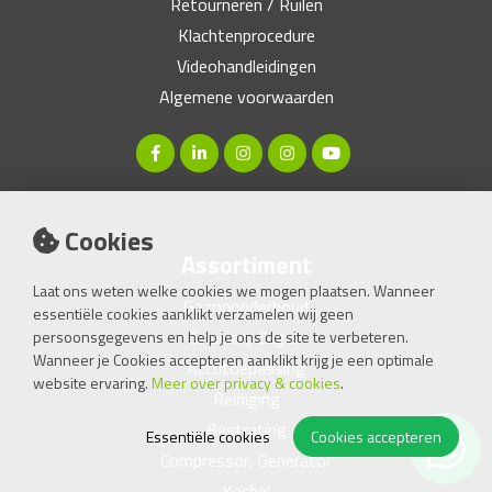
Retourneren / Ruilen
Klachtenprocedure
Videohandleidingen
Algemene voorwaarden
Cookies
Assortiment
Laat ons weten welke cookies we mogen plaatsen. Wanneer
Gazononderhoud
essentiële cookies aanklikt verzamelen wij geen
Snoeien, Zagen
persoonsgegevens en help je ons de site te verbeteren.
Wanneer je Cookies accepteren aanklikt krijg je een optimale
Accutoepassing
website ervaring.
Meer over privacy & cookies
.
Reiniging
Bestrating
Essentiële cookies
Cookies accepteren
Compressor, Generator
Kachel