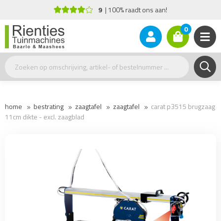
9
100% raadt ons aan!
Advi
0
home
bestrating
zaagtafel
zaagtafel
carat p3515 brugzaag
11cm dikte - excl. zaagblad