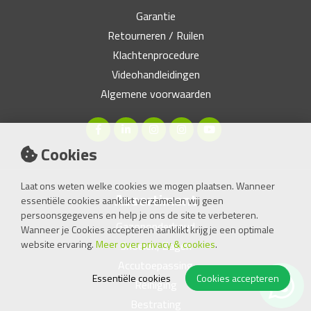
Garantie
Retourneren / Ruilen
Klachtenprocedure
Videohandleidingen
Algemene voorwaarden
Cookies
Laat ons weten welke cookies we mogen plaatsen. Wanneer
Assortiment
essentiële cookies aanklikt verzamelen wij geen
persoonsgegevens en help je ons de site te verbeteren.
Gazononderhoud
Wanneer je Cookies accepteren aanklikt krijg je een optimale
website ervaring.
Meer over privacy & cookies
.
Snoeien, Zagen
Accutoepassing
Essentiële cookies
Cookies accepteren
Reiniging
Bestrating