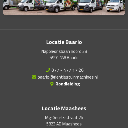
Locatie Baarlo
Napoleonsbaan noord 38
5991 NW Baarlo
077 - 477 17 26
baarlo@rientiestuinmachines.nl
Rondleiding
Locatie Maashees
Mgr.Geurtsstraat 2b
5823 AD Maashees