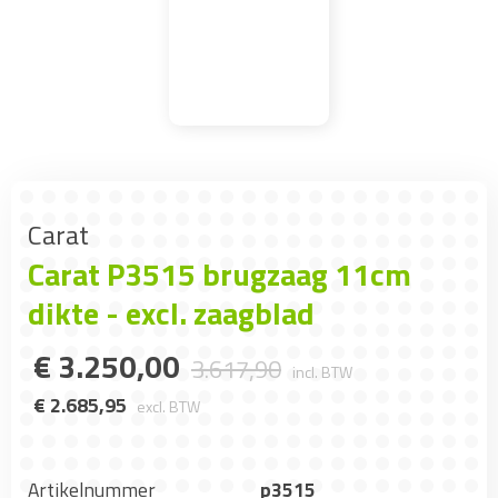
Carat
Carat P3515 brugzaag 11cm
dikte - excl. zaagblad
€
3.250
,
00
3.617
,
90
incl. BTW
€
2.685
,
95
excl. BTW
Artikelnummer
p3515