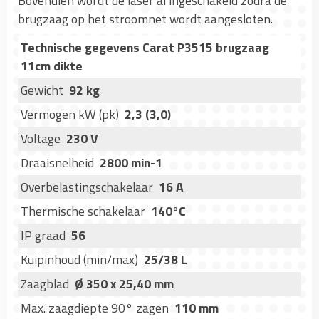
Bovendien wordt de laser al ingeschakeld zodra de
brugzaag op het stroomnet wordt aangesloten.
Technische gegevens Carat P3515 brugzaag
11cm dikte
Gewicht
92 kg
Vermogen kW (pk)
2,3 (3,0)
Voltage
230 V
Draaisnelheid
2800 min-1
Overbelastingschakelaar
16 A
Thermische schakelaar
140°C
IP graad
56
Kuipinhoud (min/max)
25/38 L
Zaagblad
Ø 350 x 25,40 mm
Max. zaagdiepte 90° zagen
110 mm