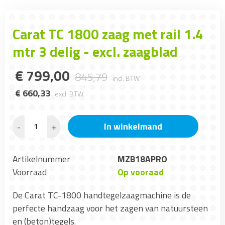
Carat TC 1800 zaag met rail 1.4
mtr 3 delig - excl. zaagblad
€
799
,
00
845
,
79
incl. BTW
€
660
,
33
excl. BTW
In winkelmand
-
+
Artikelnummer
MZB18APRO
Voorraad
Op vooraad
De Carat TC-1800 handtegelzaagmachine is de
perfecte handzaag voor het zagen van natuursteen
en (beton)tegels.