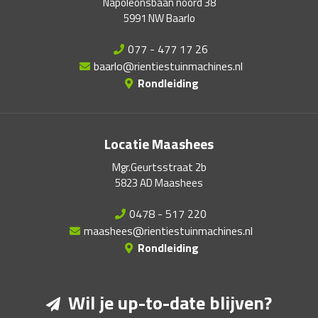
Napoleonsbaan noord 38
5991 NW Baarlo
077 - 477 17 26
baarlo@rientiestuinmachines.nl
Rondleiding
Locatie Maashees
Mgr.Geurtsstraat 2b
5823 AD Maashees
0478 - 517 220
maashees@rientiestuinmachines.nl
Rondleiding
Wil je up-to-date blijven?