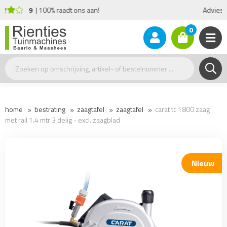
Advies nodig?
+31(0)77 - 477 17 26
0
home
bestrating
zaagtafel
zaagtafel
carat tc 1800 zaag
met rail 1.4 mtr 3 delig - excl. zaagblad
Nieuw