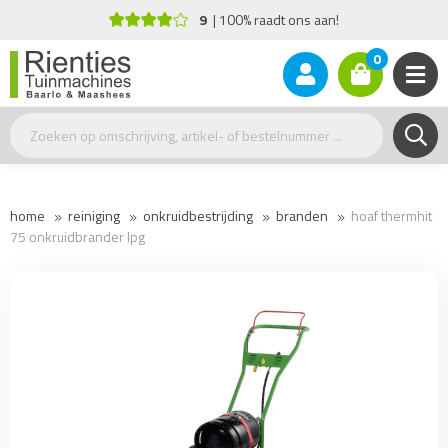
9
100% raadt ons aan!
0
home
reiniging
onkruidbestrijding
branden
hoaf thermhit
75 onkruidbrander lpg