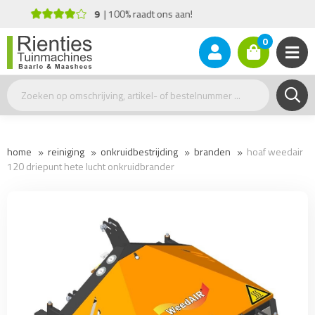
Advies nodig?
+31(0)77 - 477 17 26
0
home
reiniging
onkruidbestrijding
branden
hoaf weedair
120 driepunt hete lucht onkruidbrander