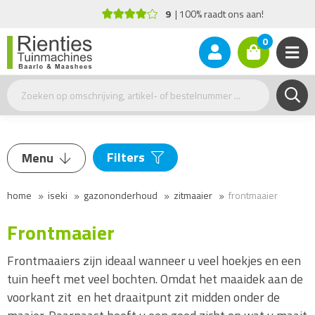
9
100% raadt ons aan!
0
Filters
Menu
Maaibreedte
home
iseki
gazononderhoud
zitmaaier
frontmaaier
Grasmaaier
122-185
(2)
Zitmaaier
Frontmaaier
Zitmaaier met opvangbak
Frontmaaiers zijn ideaal wanneer u veel hoekjes en een
Zitmaaier met mulch en zijlosser
tuin heeft met veel bochten. Omdat het maaidek aan de
voorkant zit en het draaitpunt zit midden onder de
Frontmaaier