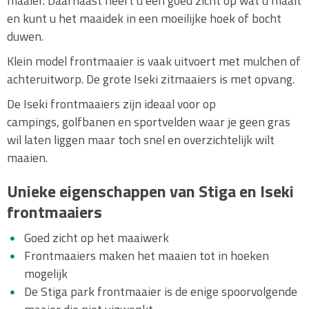
maaier. Daarnaast heeft u een goed zicht op wat u maait
Zero turn maaier
en kunt u het maaidek in een moeilijke hoek of bocht
Zitmaaier diesel
duwen.
Accu zitmaaier
Klein model frontmaaier is vaak uitvoert met mulchen of
Accessoires / Toebehoren
achteruitworp. De grote Iseki zitmaaiers is met opvang.
Wat is Mulchen?
De Iseki frontmaaiers zijn ideaal voor op
Robotmaaier
campings, golfbanen en sportvelden waar je geen gras
Bosmaaier/trimmer
wil laten liggen maar toch snel en overzichtelijk wilt
maaien.
Verticuteermachine
Kantensnijder
Unieke eigenschappen van Stiga en Iseki
frontmaaiers
Strooier
Pomp / Beregening
Goed zicht op het maaiwerk
Frontmaaiers maken het maaien tot in hoeken
Frees
mogelijk
Grondboor / Motorboor
De Stiga park frontmaaier is de enige spoorvolgende