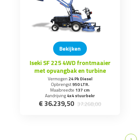
Bekijken
Iseki SF 225 4WD frontmaaier
met opvangbak en turbine
Vermogen
24 Pk Diesel
Opbrengst
950 LTR.
Maaibreedte
137 cm
Aandrijving
4x4 stuurbekr
€
36.239
,
50
37.268
,
00
1