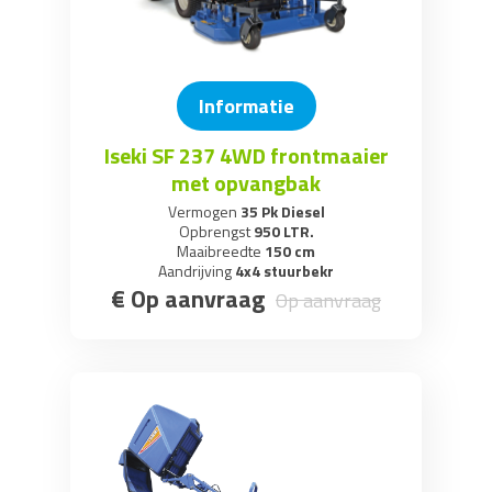
Informatie
Iseki SF 237 4WD frontmaaier
met opvangbak
Vermogen
35 Pk Diesel
Opbrengst
950 LTR.
Maaibreedte
150 cm
Aandrijving
4x4 stuurbekr
€
Op aanvraag
Op aanvraag