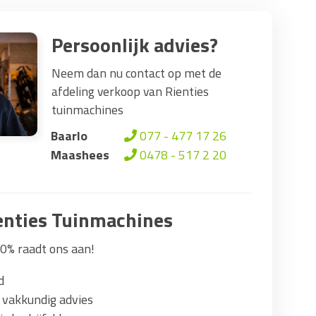
Persoonlijk advies?
Neem dan nu contact op met de
afdeling verkoop van Rienties
tuinmachines
Baarlo
077 - 477 17 26
Maashees
0478 - 517 2 20
nties Tuinmachines
0% raadt ons aan!
d
 vakkundig advies