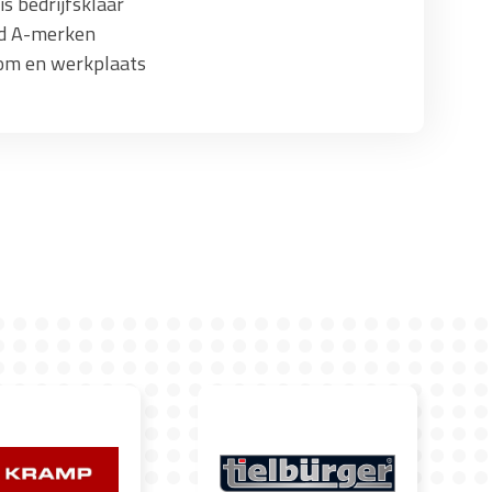
s bedrijfsklaar
ad A-merken
om en werkplaats