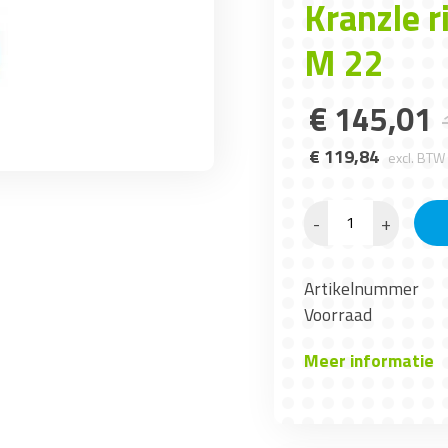
Kranzle r
M 22
€
145
,
01
€
119
,
84
excl. BTW
-
+
Artikelnummer
Voorraad
Meer informatie