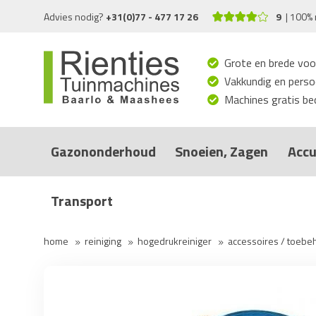
Advies nodig?
+31(0)77 - 477 17 26
9
100% 
Grote en brede voo
Vakkundig en persoo
Machines gratis bed
Gazononderhoud
Snoeien, Zagen
Accu
Transport
home
reiniging
hogedrukreiniger
accessoires / toebe