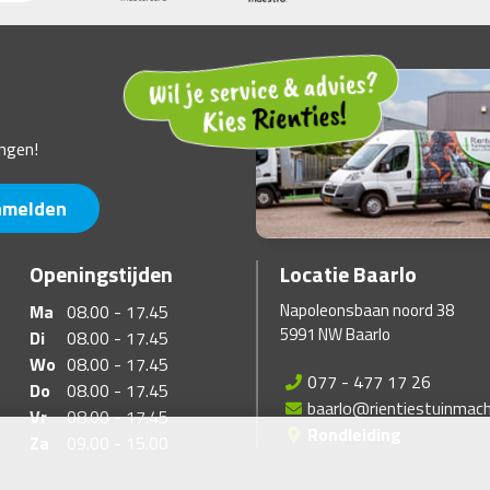
ngen!
nmelden
Openingstijden
Locatie Baarlo
Napoleonsbaan noord 38
Ma
08.00 - 17.45
5991 NW Baarlo
Di
08.00 - 17.45
Wo
08.00 - 17.45
077 - 477 17 26
Do
08.00 - 17.45
baarlo@rientiestuinmach
Vr
08.00 - 17.45
Rondleiding
Za
09.00 - 15.00