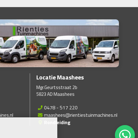
Locatie Maashees
Mgr.Geurtsstraat 2b
5823 AD Maashees
0478 - 517 220
ines.nl
maashees@rientiestuinmachines.nl
Rondleiding