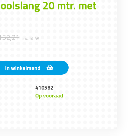
ioolslang 20 mtr. met
152
,
21
incl. BTW
In winkelmand
410582
Op vooraad