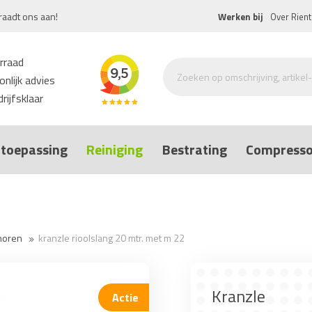
raadt ons aan!
Werken bij
Over Rient
rraad
nlijk advies
rijfsklaar
toepassing
Reiniging
Bestrating
Compresso
horen
kranzle rioolslang 20 mtr. met m 22
Kranzle
Actie