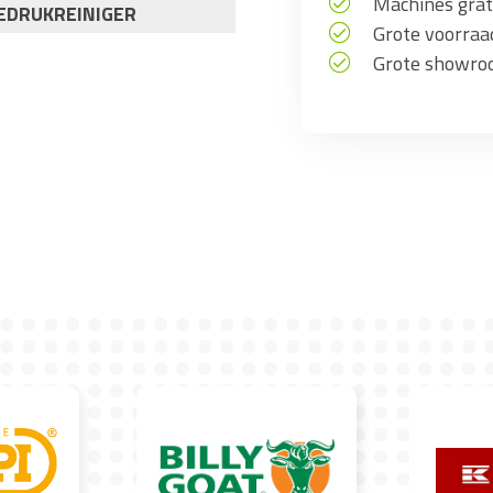
Machines grati
EDRUKREINIGER
Grote voorra
Grote showro