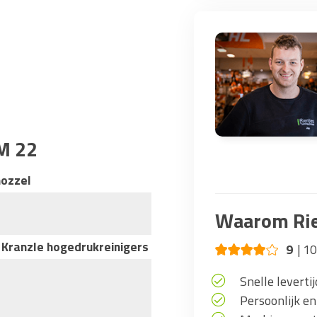
 M 22
nozzel
Waarom Rie
Kranzle hogedrukreinigers
9
10
Snelle levertij
Persoonlijk en