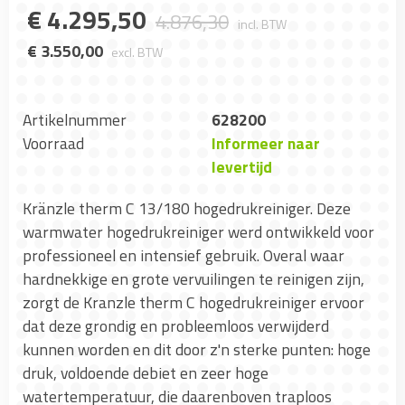
€
4.295
,
50
4.876
,
30
incl. BTW
€
3.550
,
00
excl. BTW
Artikelnummer
628200
Voorraad
Informeer naar
levertijd
Kränzle therm C 13/180 hogedrukreiniger. Deze
warmwater hogedrukreiniger werd ontwikkeld voor
professioneel en intensief gebruik. Overal waar
hardnekkige en grote vervuilingen te reinigen zijn,
zorgt de Kranzle therm C hogedrukreiniger ervoor
dat deze grondig en probleemloos verwijderd
kunnen worden en dit door z'n sterke punten: hoge
druk, voldoende debiet en zeer hoge
watertemperatuur, die daarenboven traploos