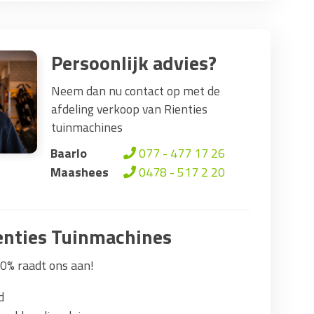
Persoonlijk advies?
Neem dan nu contact op met de
afdeling verkoop van Rienties
tuinmachines
Baarlo
077 - 477 17 26
Maashees
0478 - 517 2 20
nties Tuinmachines
0% raadt ons aan!
d