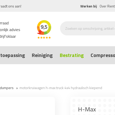
raadt ons aan!
Werken bij
Over Rient
rraad
nlijk advies
rijfsklaar
toepassing
Reiniging
Bestrating
Compresso
l dumpers
motorkruiwagen h-max truck 4x4 hydraulisch kiepend
H-Max