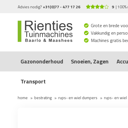
Advies nodig?
+31(0)77 - 477 17 26
9
100% 
Grote en brede voo
Vakkundig en persoo
Machines gratis bed
Gazononderhoud
Snoeien, Zagen
Accu
Transport
home
bestrating
rups- en wiel dumpers
rups- en wie