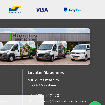
Locatie Maashees
Mgr.Geurtsstraat 2b
5823 AD Maashees
0478 - 517 220
ines.nl
maashees@rientiestuinmachines.nl