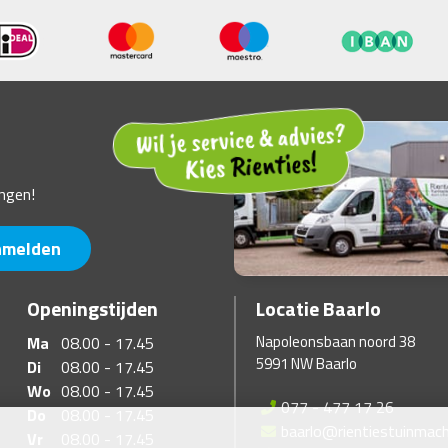
ngen!
nmelden
Openingstijden
Locatie Baarlo
Napoleonsbaan noord 38
Ma
08.00 - 17.45
5991 NW Baarlo
Di
08.00 - 17.45
Wo
08.00 - 17.45
077 - 477 17 26
Do
08.00 - 17.45
baarlo@rientiestuinmach
Vr
08.00 - 17.45