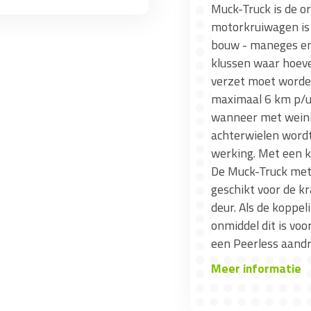
Muck-Truck is de o
motorkruiwagen is 
bouw - maneges en 
klussen waar hoeve
verzet moet worden
maximaal 6 km p/u
wanneer met weinig
achterwielen wordt
werking. Met een k
De Muck-Truck met
geschikt voor de k
deur. Als de koppe
onmiddel dit is voo
een Peerless aandr
Meer informatie