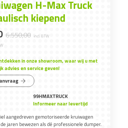
iwagen H-Max Truck
aulisch kiepend
0
6.550
,
00
incl. BTW
TW
ontdekken in onze showroom, waar wij u met
jk advies en service geven!
aanvraag
99HMAXTRUCK
Informeer naar levertijd
iel aangedreven gemotoriseerde kruiwagen
r de jaren bewezen als dé professionele dumper.