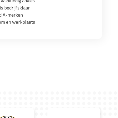
 vakkundig advies
s bedrijfsklaar
ad A-merken
om en werkplaats