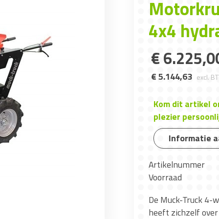
Motorkru
4x4 hydr
€
6.225
,
0
€
5.144
,
63
excl. B
Kom dit artikel 
plezier persoonli
Informatie 
Artikelnummer
Voorraad
De Muck-Truck 4-w
heeft zichzelf ove