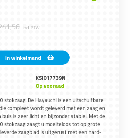
241
,
56
incl. BTW
In winkelmand
KSI017739N
Op vooraad
0 stokzaag. De Hayauchi is een uitschuifbare
die compleet wordt geleverd met een zaag en
buis is zeer licht en bijzonder stabiel. Met de
0 stokzaag zaagt u moeiteloos tot op grote
everde zaagblad is uitgerust met een hard-