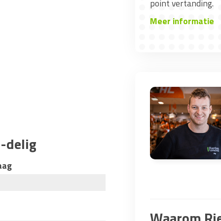
point vertanding.
Meer informatie
-delig
aag
Waarom Rie