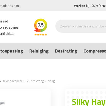
raadt ons aan!
Werken bij
Over Rient
rraad
nlijk advies
rijfsklaar
toepassing
Reiniging
Bestrating
Compresso
silky hayauchi 3670 stokzaag 2-delig
Silky Ha