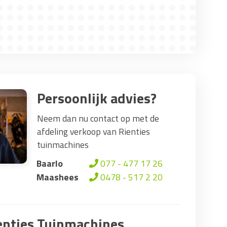
Persoonlijk advies?
Neem dan nu contact op met de
afdeling verkoop van Rienties
tuinmachines
Baarlo
077 - 477 17 26
Maashees
0478 - 517 2 20
nties Tuinmachines