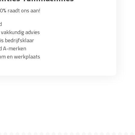
0% raadt ons aan!
d
 vakkundig advies
s bedrijfsklaar
ad A-merken
om en werkplaats