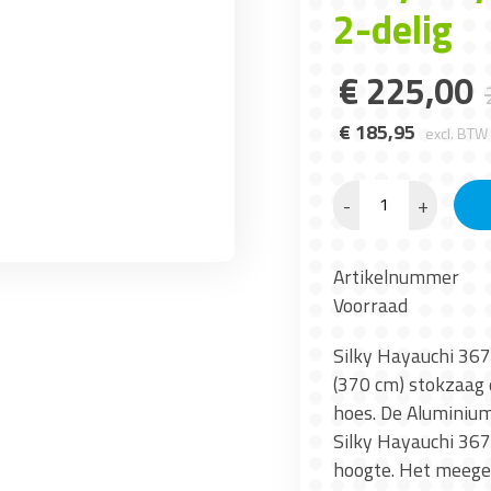
2-delig
€
225
,
00
€
185
,
95
excl. BTW
-
+
Artikelnummer
Voorraad
Silky Hayauchi 367
(370 cm) stokzaag 
hoes. De Aluminium 
Silky Hayauchi 367
hoogte. Het meegel