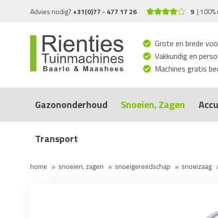
Advies nodig?
+31(0)77 - 477 17 26
9
100% 
Grote en brede voo
Vakkundig en persoo
Machines gratis bed
Gazononderhoud
Snoeien, Zagen
Accu
Transport
home
snoeien, zagen
snoeigereedschap
snoeizaag