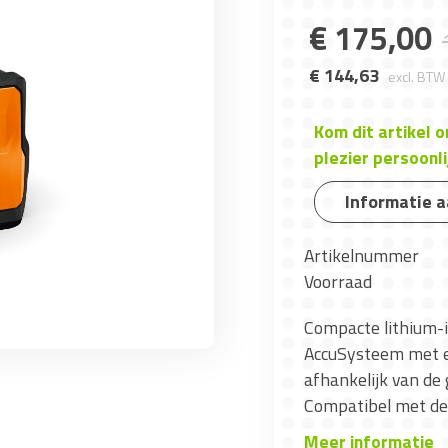
€
175
,
00
€
144
,
63
excl. BTW
Kom dit artikel 
plezier persoonli
Informatie 
Artikelnummer
Voorraad
Compacte lithium-
AccuSysteem met e
afhankelijk van de 
Compatibel met de 
Meer informatie