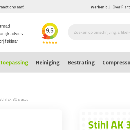
raadt ons aan!
Werken bij
Over Rient
rraad
nlijk advies
rijfsklaar
toepassing
Reiniging
Bestrating
Compresso
stihl ak 30 s accu
Stihl AK 