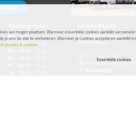
nmelden
Openingstijden
Locatie Baarlo
kies we mogen plaatsen. Wanneer essentiële cookies aanklikt verzamelen
Napoleonsbaan noord 38
Ma
08.00 - 17.45
je ons de site te verbeteren. Wanneer je Cookies accepteren aanklikt kri
5991 NW Baarlo
Di
08.00 - 17.45
er privacy & cookies
.
Wo
08.00 - 17.45
077 - 477 17 26
Do
08.00 - 17.45
Essentiële cookies
baarlo@rientiestuinmach
Vr
08.00 - 17.45
Rondleiding
Za
09.00 - 15.00
Algemene voorwaarden
Sitemap
Disclaimer
Privacy