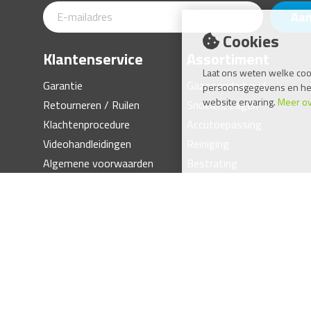
Aa
Cookies
Klantenservice
Assortiment
Laat ons weten welke coo
Garantie
Gazononderhoud
persoonsgegevens en help 
website ervaring.
Meer ov
Retourneren / Ruilen
Snoeien, Zagen
Klachtenprocedure
Accutoepassing
Videohandleidingen
Reiniging
Algemene voorwaarden
Bestrating
Compressor, Generator
Kachel
Handgereedschap