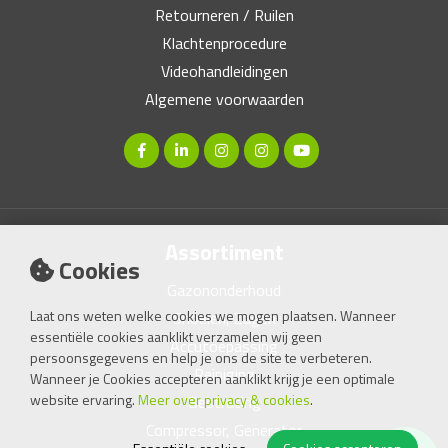
Retourneren / Ruilen
Klachtenprocedure
Videohandleidingen
Algemene voorwaarden
Assortiment
Cookies
Gazononderhoud
Laat ons weten welke cookies we mogen plaatsen. Wanneer
Snoeien, Zagen
essentiële cookies aanklikt verzamelen wij geen
Accutoepassing
persoonsgegevens en help je ons de site te verbeteren.
Reiniging
Wanneer je Cookies accepteren aanklikt krijg je een optimale
website ervaring.
Meer over privacy & cookies
.
Bestrating
Compressor, Generator