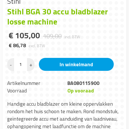
Stihl
Stihl BGA 30 accu bladblazer
losse machine
€
105
,
00
109
,
00
incl. BTW
€
86
,
78
excl. BTW
In winkelmand
-
+
Artikelnummer
BA080115900
Voorraad
Op vooraad
Handige accu bladblazer om kleine oppervlakken
rondom het huis schoon te maken. Rond mondstuk,
geïntegreerde accu met aanduiding van laadniveau,
ophangopening met laadfunctie om de machine