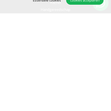
Essentiële cookies
Cookies accepteren
Kachel
Handgereedschap
Openingstijden
Ma
08.00 - 17.45
Di
08.00 - 17.45
Wo
08.00 - 17.45
Do
08.00 - 17.45
Vr
08.00 - 17.45
Za
09.00 - 15.00
Algemene voorwaarden
Sitemap
Disclaimer