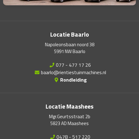
Locatie Baarlo
Napoleonsbaan noord 38
5991 NW Baarlo
077 - 477 17 26
baarlo@rientiestuinmachines.nl
Rondleiding
Locatie Maashees
Mgr.Geurtsstraat 2b
5823 AD Maashees
0478 - 517 220