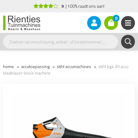
9
100% raadt ons aan!
0
home
accutoepassing
stihl accumachines
stihl bga 30 accu
bladblazer losse machine