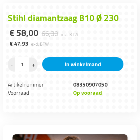
Stihl diamantzaag B10 Ø 230
€
58
,
00
66
,
30
incl. BTW
€
47
,
93
excl. BTW
In winkelmand
-
+
Artikelnummer
08350907050
Voorraad
Op vooraad