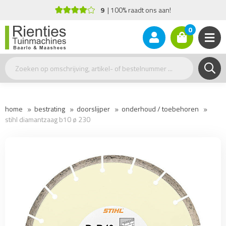
9
100% raadt ons aan!
0
home
bestrating
doorslijper
onderhoud / toebehoren
stihl diamantzaag b10 ø 230