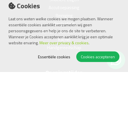
Cookies
Accutoepassing
Reiniging
Laat ons weten welke cookies we mogen plaatsen. Wanneer
Bestrating
essentiële cookies aanklikt verzamelen wij geen
persoonsgegevens en help je ons de site te verbeteren.
Compressor, Generator
Wanneer je Cookies accepteren aanklikt krijg je een optimale
Kachel
website ervaring.
Meer over privacy & cookies
.
Handgereedschap
Essentiële cookies
Cookies accepteren
Openingstijden
Ma
08.00 - 17.45
Di
08.00 - 17.45
Wo
08.00 - 17.45
Do
08.00 - 17.45
Vr
08.00 - 17.45
Za
09.00 - 15.00