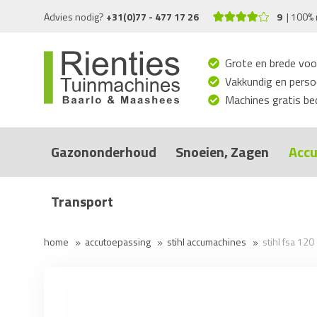
Advies nodig?
+31(0)77 - 477 17 26
9
100% 
Grote en brede voo
Vakkundig en persoo
Machines gratis bed
Gazononderhoud
Snoeien, Zagen
Accu
Transport
home
accutoepassing
stihl accumachines
stihl fsa 12