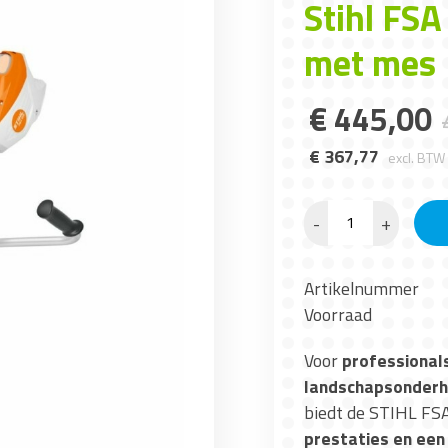
Stihl FS
met mes
€
445
,
00
€
367
,
77
excl. BTW
-
+
Artikelnummer
Voorraad
Voor
professionals
landschapsonder
biedt de STIHL FSA
prestaties en een 