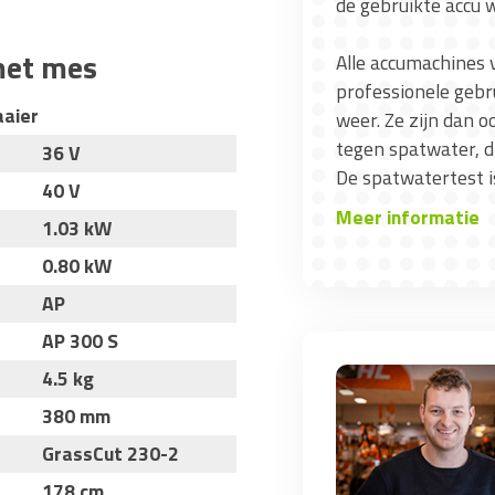
de gebruikte accu w
met mes
Alle accumachines 
professionele gebru
aaier
weer. Ze zijn dan 
tegen spatwater, d
36 V
De spatwatertest i
40 V
Meer informatie
1.03 kW
0.80 kW
AP
AP 300 S
4.5 kg
380 mm
GrassCut 230-2
178 cm