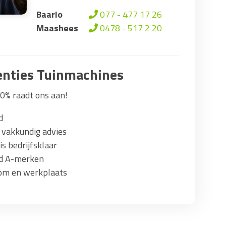
Baarlo
077 - 477 17 26
Maashees
0478 - 517 2 20
nties Tuinmachines
0% raadt ons aan!
d
 vakkundig advies
s bedrijfsklaar
ad A-merken
om en werkplaats