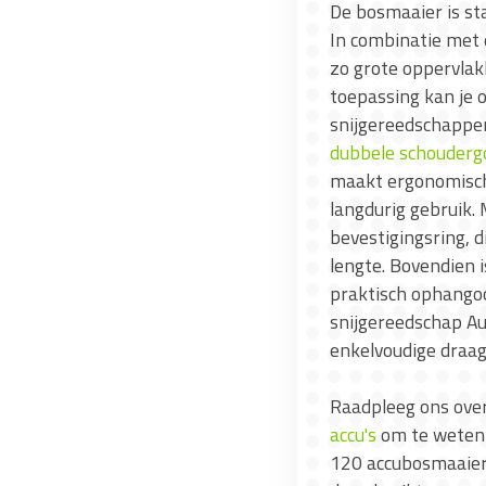
De bosmaaier is st
In combinatie met 
zo grote oppervlak
toepassing kan je o
snijgereedschappe
dubbele schouderg
maakt ergonomisch 
langdurig gebruik.
bevestigingsring, 
lengte. Bovendien 
praktisch ophango
snijgereedschap A
enkelvoudige draag
Raadpleeg ons over
accu's
om te weten 
120 accubosmaaier