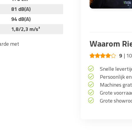
81 dB(A)
94 dB(A)
1,8/2,3 m/s²
Waarom Rie
aarde met
9
10
Snelle levertij
Persoonlijk en
Machines grati
Grote voorra
Grote showro