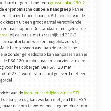
andaard uitgerust met een
grassnijblad 230-2
.
de
ergonomische dubbele handgreep
kan je
ken efficiënt onderhouden. Afhankelijk van de
ok kiezen uit een groot aantal verschillende
n en maaikoppen. De standaard meegeleverde
ordel
bij de versie met grassnijblad 230-2
en comfortabel werken mogelijk, zelfs bij
 Maak hem gewoon vast aan de praktische
die je zonder gereedschap kan aanpassen aan je
is de FSA 120 accubosmaaier voorzien van een
og voor het opbergen. De FSA 120 met
utoCut 27-2 wordt standaard geleverd met een
gordel
zicht van de
loop- en laadtijden van de STIHL
hoe lang je nog kan werken met je STIHL FSA
, maar ook om te weten hoe lang het duurt om