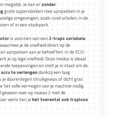
 mogelijk. Je kan er
zonder
ng
grote oppervlakken mee aanpakken in je
evoelige omgevingen, zoals rond scholen, in de
izen of in een stadspark.
motor
is voorzien van een
2-traps variabele
waarmee je de snelheid direct op de
an aanpassen aan je behoeften. In de ECO-
rk je op lage snelheid. Deze modus is ideaal
sende toepassingen en stelt je in staat om de
 accu te verlengen
dankzij een laag
s je daarentegen struikgewas of dicht gras
e het volle vermogen van je machine nodig.
al gewoon over op niveau 2 met de
Naar wens kan je
het toerental ook traploos