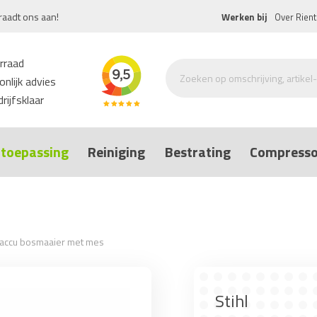
raadt ons aan!
Werken bij
Over Rient
rraad
nlijk advies
rijfsklaar
toepassing
Reiniging
Bestrating
Compresso
0 accu bosmaaier met mes
Stihl