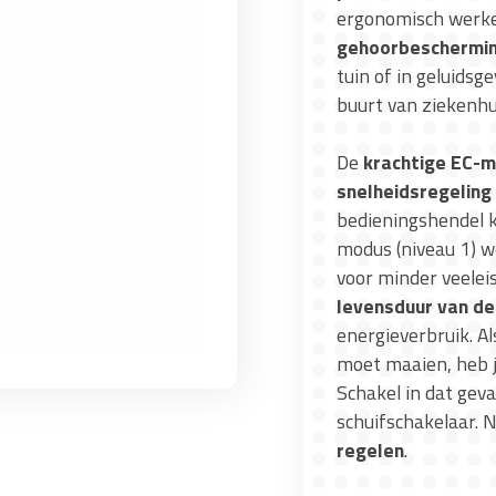
ergonomisch werken
gehoorbeschermi
tuin of in geluidsg
buurt van ziekenhu
De
krachtige EC-
snelheidsregeling
bedieningshendel k
modus (niveau 1) we
voor minder veelei
levensduur van de
energieverbruik. Al
moet maaien, heb j
Schakel in dat gev
schuifschakelaar. 
regelen
.