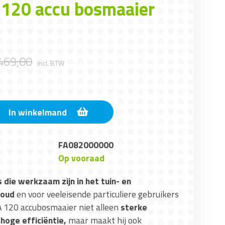
A 120 accu bosmaaier
469
,
00
incl. BTW
In winkelmand
FA082000000
Op vooraad
 die werkzaam zijn in het tuin- en
houd
en voor veeleisende particuliere gebruikers
 120 accubosmaaier niet alleen
sterke
hoge efficiëntie,
maar maakt hij ook