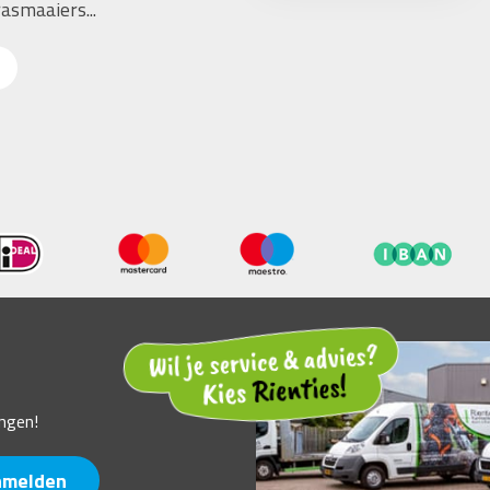
asmaaiers...
ngen!
nmelden