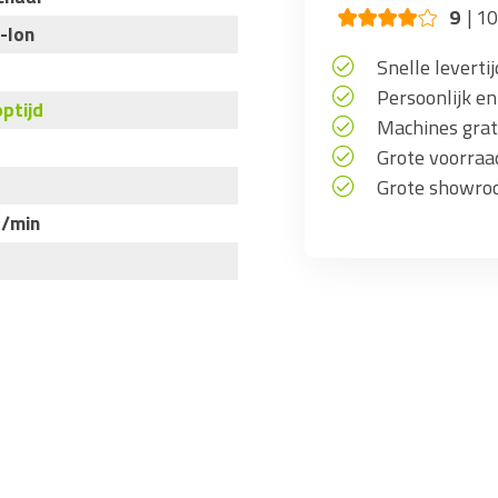
9
10
-Ion
Snelle levertij
Persoonlijk en
ptijd
Machines grati
Grote voorra
Grote showro
1/min