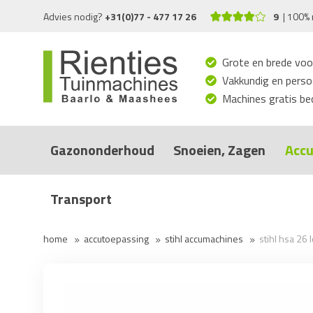
Advies nodig?
+31(0)77 - 477 17 26
9
100% 
Grote en brede voo
Vakkundig en persoo
Machines gratis bed
Gazononderhoud
Snoeien, Zagen
Accu
Transport
home
accutoepassing
stihl accumachines
stihl hsa 26