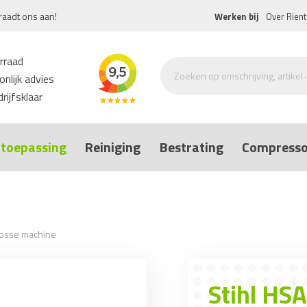
raadt ons aan!
Werken bij
Over Rient
rraad
nlijk advies
rijfsklaar
toepassing
Reiniging
Bestrating
Compresso
 losse machine
Stihl HS