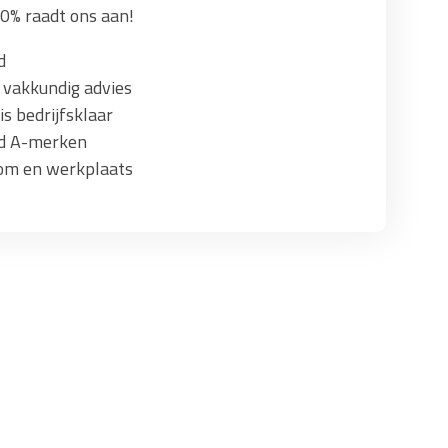
0% raadt ons aan!
d
 vakkundig advies
s bedrijfsklaar
ad A-merken
om en werkplaats