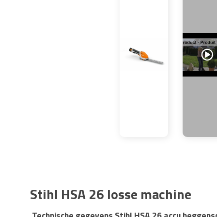
Stihl HSA 26 losse machine
Technische gegevens Stihl HSA 26 accu heggens