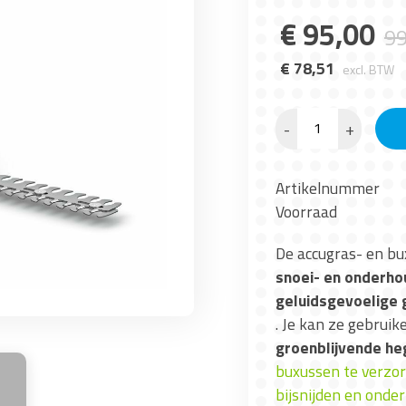
€
95
,
00
9
€
78
,
51
excl. BTW
-
+
Artikelnummer
Voorraad
De accugras- en bu
snoei- en onderhou
geluidsgevoelige
. Je kan ze gebrui
groenblijvende he
buxussen te verzo
bijsnijden en onde