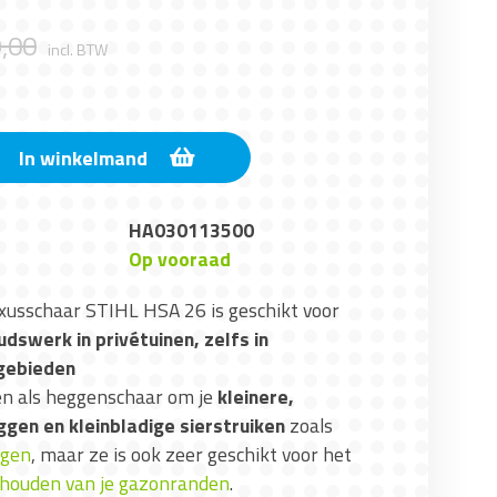
9
,
00
incl. BTW
In winkelmand
HA030113500
Op vooraad
xusschaar STIHL HSA 26 is geschikt voor
dswerk in privétuinen, zelfs in
 gebieden
ken als heggenschaar om je
kleinere,
ggen en kleinbladige sierstruiken
zoals
rgen
, maar ze is ook zeer geschikt voor het
rhouden van je gazonranden
.