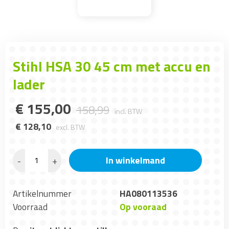
Stihl HSA 30 45 cm met accu en
lader
€
155
,
00
158
,
99
incl. BTW
€
128
,
10
excl. BTW
In winkelmand
-
+
Artikelnummer
HA080113536
Voorraad
Op vooraad