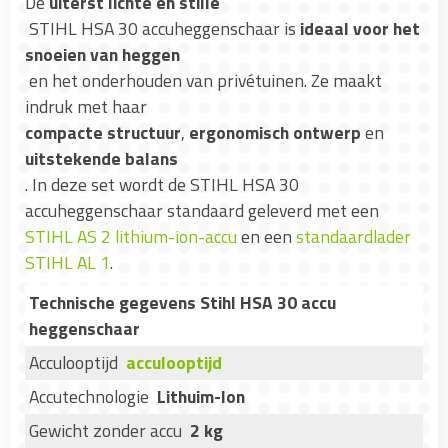
De
uiterst lichte en stille
STIHL HSA 30 accuheggenschaar is
ideaal voor het
snoeien van heggen
en het onderhouden van privétuinen. Ze maakt
indruk met haar
compacte structuur
,
ergonomisch ontwerp
en
uitstekende balans
. In deze set wordt de STIHL HSA 30
accuheggenschaar standaard geleverd met een
STIHL AS 2 lithium-ion-accu
en een
standaardlader
STIHL AL 1
.
Technische gegevens Stihl HSA 30 accu
heggenschaar
Acculooptijd
acculooptijd
Accutechnologie
Lithuim-Ion
Gewicht zonder accu
2 kg