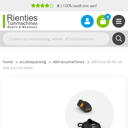
9
100% raadt ons aan!
Advies nodi
0
home
accutoepassing
stihl accumachines
stihl hsa 30 45 cm
met accu en lader