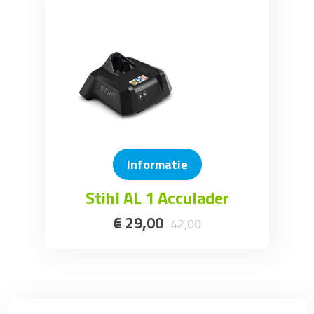
Informatie
Stihl AL 1 Acculader
€
29
,
00
42
,
00