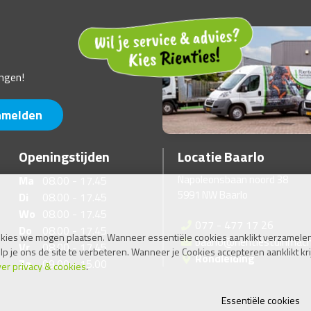
ngen!
nmelden
Openingstijden
Locatie Baarlo
Napoleonsbaan noord 38
Ma
08.00 - 17.45
5991 NW Baarlo
Di
08.00 - 17.45
Wo
08.00 - 17.45
077 - 477 17 26
Do
08.00 - 17.45
kies we mogen plaatsen. Wanneer essentiële cookies aanklikt verzamelen
baarlo@rientiestuinmach
Vr
08.00 - 17.45
je ons de site te verbeteren. Wanneer je Cookies accepteren aanklikt kri
Rondleiding
Za
09.00 - 15.00
er privacy & cookies
.
Essentiële cookies