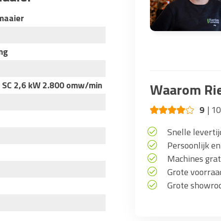
maaier
ng
 SC 2,6 kW 2.800 omw/min
Waarom Rie
9
10
Snelle levertij
Persoonlijk en
Machines grati
Grote voorra
Grote showro