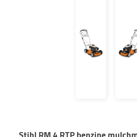
Stihl RM 4 RTP benzine mulchm