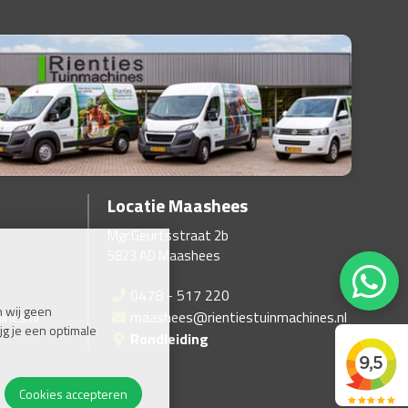
Locatie Maashees
Mgr.Geurtsstraat 2b
5823 AD Maashees
0478 - 517 220
 wij geen
ines.nl
maashees@rientiestuinmachines.nl
jg je een optimale
Rondleiding
Cookies accepteren