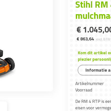
Stihl RM
mulchma
€
1.045
,
0
€
863
,
64
excl. BTW
Kom dit artikel 
plezier persoonli
Informatie 
Artikelnummer
Voorraad
De RM 4 RTP is een
eisen voor vermoge