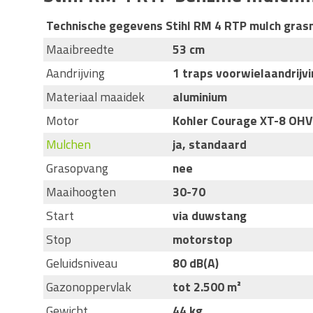
Technische gegevens Stihl RM 4 RTP mulch gras
Maaibreedte
53 cm
Aandrijving
1 traps voorwielaandrijvi
Materiaal maaidek
aluminium
Motor
Kohler Courage XT-8 OHV
Mulchen
ja, standaard
Grasopvang
nee
Maaihoogten
30-70
Start
via duwstang
Stop
motorstop
Geluidsniveau
80 dB(A)
Gazonoppervlak
tot 2.500 m²
Gewicht
44 kg