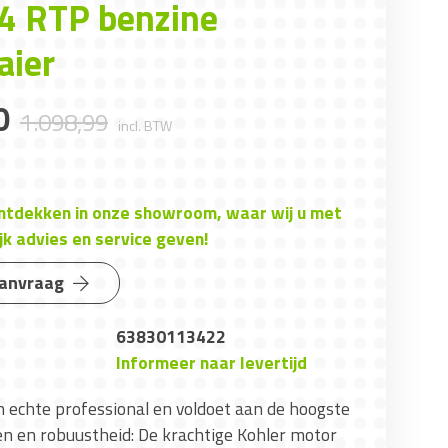
 4 RTP benzine
aier
0
1.098
,
99
incl. BTW
ontdekken in onze showroom, waar wij u met
jk advies en service geven!
aanvraag
63830113422
Informeer naar levertijd
 echte professional en voldoet aan de hoogste
n en robuustheid: De krachtige Kohler motor