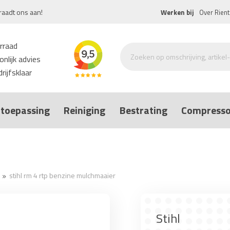
raadt ons aan!
Werken bij
Over Rient
rraad
nlijk advies
rijfsklaar
toepassing
Reiniging
Bestrating
Compresso
stihl rm 4 rtp benzine mulchmaaier
Stihl