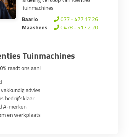
tuinmachines
Baarlo
077 - 477 17 26
Maashees
0478 - 517 2 20
nties Tuinmachines
0% raadt ons aan!
d
 vakkundig advies
s bedrijfsklaar
ad A-merken
om en werkplaats