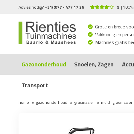
Advies nodig?
+31(0)77 - 477 17 26
9
100% 
Grote en brede voo
Vakkundig en persoo
Machines gratis bed
Gazononderhoud
Snoeien, Zagen
Accu
Transport
home
gazononderhoud
grasmaaier
mulch grasmaaier