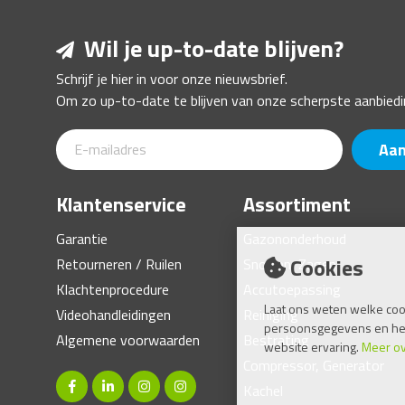
Wil je up-to-date blijven?
Schrijf je hier in voor onze nieuwsbrief.
Om zo up-to-date te blijven van onze scherpste aanbiedi
Aa
Klantenservice
Assortiment
Garantie
Gazononderhoud
Cookies
Retourneren / Ruilen
Snoeien, Zagen
Klachtenprocedure
Accutoepassing
Laat ons weten welke coo
Videohandleidingen
Reiniging
persoonsgegevens en help 
Algemene voorwaarden
Bestrating
website ervaring.
Meer ov
Compressor, Generator
Kachel