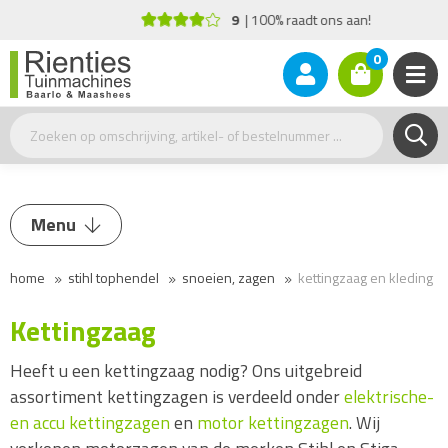
9
100% raadt ons aan!
0
Menu
home
stihl tophendel
snoeien, zagen
kettingzaag en kleding
Heggenschaar
Kettingzaag en Kleding
Kettingzaag
Benzine kettingzaag
Heeft u een kettingzaag nodig? Ons uitgebreid
Accu kettingzaag
assortiment kettingzagen is verdeeld onder
elektrische-
en accu kettingzagen
Elektrische kettingzaag
en
motor kettingzagen
. Wij