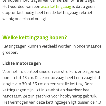
verkopen motorzagen van de merken Stihl en Stiga.
Hoogsnoeier
Het voordeel van een
accu kettingzaag
is dat u geen
VeiligheidsKleding (PBM)
stopcontact nodig heeft en de kettingzaag relatief
Onderhoud / Toebehoren
weinig onderhoud vraagt.
Snoeigereedschap
Hakselaar
Welke kettingzaag kopen?
Wipzaag
Kettingzagen kunnen verdeeld worden in onderstaande
Houtklover
groepen.
Ladder
Lichte motorzagen
Voor het incidenteel snoeien van struiken, en zagen van
bomen tot 15 cm. Deze motorzaag heeft een zaagblad
lengte van 30 of 35 cm en een smalle ketting. Deze
kettingzagen zijn ligt in gewicht en daardoor heel
handzaam. Ze zijn geschikt voor hobbymatig gebruik.
Het vermogen van deze kettingzagen ligt tussen de 1.0