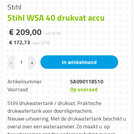
Stihl
Stihl WSA 40 drukvat accu
€
209
,
00
incl. BTW
€
172
,
73
excl. BTW
In winkelmand
-
+
Artikelnummer
SA090118510
Voorraad
Op vooraad
Stihl drukwatertank / drukvat. Praktische
drukwatertank voor doorslijpmachins.
Nieuwe uitvoering. Met de drukwatertank beschikt u
overal over een wateraanvoer. Zo maakt u op