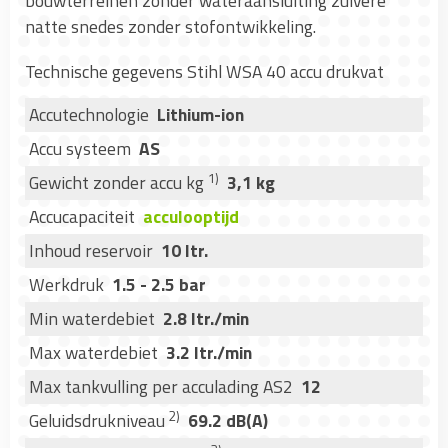
bouwterreinen zonder wateraansluiting zuivere
natte snedes zonder stofontwikkeling.
Technische gegevens Stihl WSA 40 accu drukvat
Accutechnologie
Lithium-ion
Accu systeem
AS
1)
Gewicht zonder accu kg
3,1 kg
Accucapaciteit
acculooptijd
Inhoud reservoir
10 ltr.
Werkdruk
1.5 - 2.5 bar
Min waterdebiet
2.8 ltr./min
Max waterdebiet
3.2 ltr./min
Max tankvulling per acculading AS2
12
2)
Geluidsdrukniveau
69.2 dB(A)