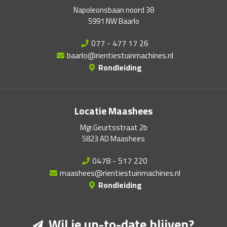
Napoleonsbaan noord 38
5991 NW Baarlo
077 - 477 17 26
baarlo@rientiestuinmachines.nl
Rondleiding
Locatie Maashees
Mgr.Geurtsstraat 2b
5823 AD Maashees
0478 - 517 220
maashees@rientiestuinmachines.nl
Rondleiding
Wil je up-to-date blijven?