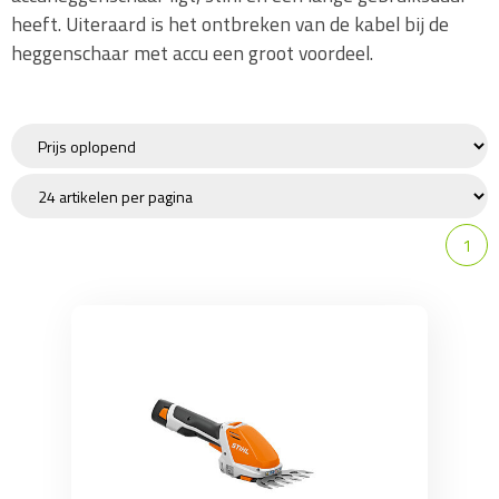
heeft. Uiteraard is het ontbreken van de kabel bij de
Onderhoud / Toebehoren
heggenschaar met accu een groot voordeel.
Kettingzaag en Kleding
Snoeigereedschap
Hakselaar
Wipzaag
Houtklover
1
Ladder