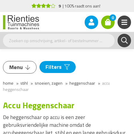
Advies nodig?
+31(0)77 - 477 17 26
0
Filters
Menu
Accu serie
home
stihl
snoeien, zagen
heggenschaar
accu
Heggenschaar
heggenschaar
AK-Systeem
(3)
Accu heggenschaar
Accu Heggenschaar
AP-Systeem
(9)
Elektrische heggenschaar
AS-Systeem
(4)
Benzine heggenschaar
De heggenschaar op accu is een zeer
gebruiksvriendelijke machine omdat de
Accu heggensnoeier
accuheggenschaar ligt, stihl en een lange gebruiksduur
Benzine heggensnoeier