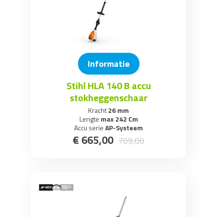
Informatie
Stihl HLA 140 B accu
stokheggenschaar
Kracht
26 mm
Lengte
max 242 Cm
Accu serie
AP-Systeem
€
665
,
00
709
,
00