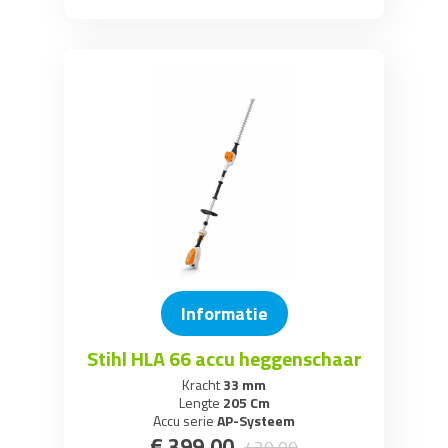
Informatie
Stihl HLA 66 accu heggenschaar
Kracht
33 mm
Lengte
205 Cm
Accu serie
AP-Systeem
€
399
,
00
439
,
00