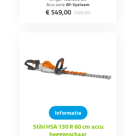
Accu serie
AP-Systeem
€
549
,
00
589
,
00
Informatie
Stihl HSA 130 R 60 cm accu
heggenschaar