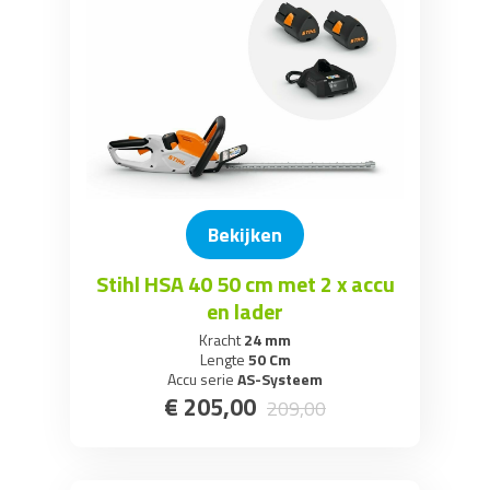
Bekijken
Stihl HSA 40 50 cm met 2 x accu
en lader
Kracht
24 mm
Lengte
50 Cm
Accu serie
AS-Systeem
€
205
,
00
209
,
00