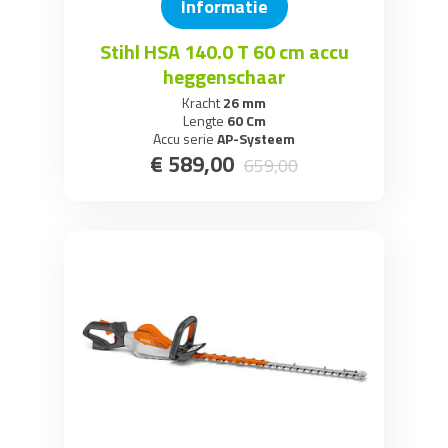
Informatie
Stihl HSA 140.0 T 60 cm accu
heggenschaar
Kracht
26 mm
Lengte
60 Cm
Accu serie
AP-Systeem
€
589
,
00
659
,
00