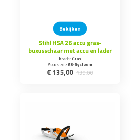
Bekijken
Stihl HSA 26 accu gras-
buxusschaar met accu en lader
Kracht
Gras
Accu serie
AS-Systeem
€
135
,
00
139
,
00