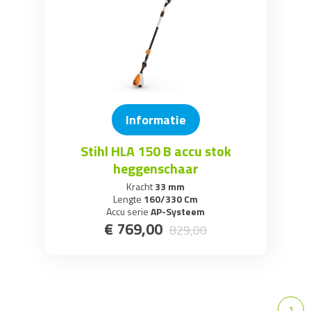
Informatie
Stihl HLA 150 B accu stok
heggenschaar
Kracht
33 mm
Lengte
160/330 Cm
Accu serie
AP-Systeem
€
769
,
00
829
,
00
1