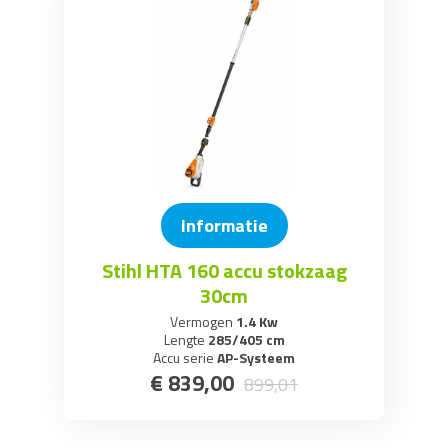
Informatie
Stihl HTA 160 accu stokzaag
30cm
Vermogen
1.4 Kw
Lengte
285/405 cm
Accu serie
AP-Systeem
€
839
,
00
899
,
01