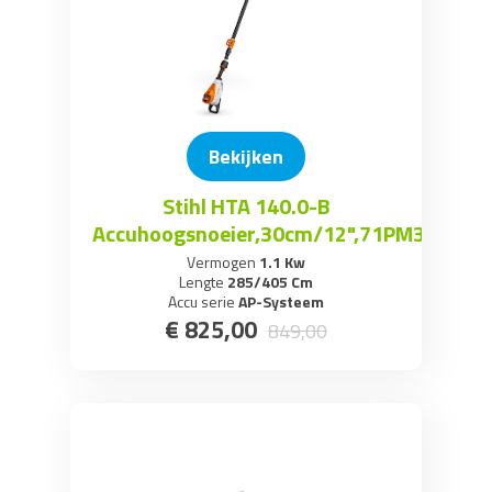
Bekijken
Stihl HTA 140.0-B
Accuhoogsnoeier,30cm/12",71PM3
Vermogen
1.1 Kw
Lengte
285/405 Cm
Accu serie
AP-Systeem
€
825
,
00
849
,
00