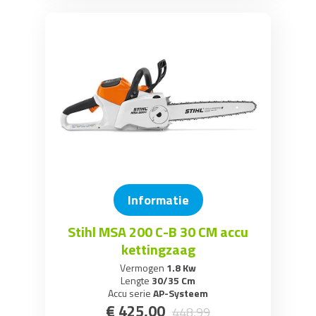
Informatie
Stihl MSA 200 C-B 30 CM accu
kettingzaag
Vermogen
1.8 Kw
Lengte
30/35 Cm
Accu serie
AP-Systeem
€
425
,
00
448
,
99