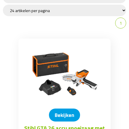
Hoogsnoeier
VeiligheidsKleding (PBM)
Onderhoud / Toebehoren
1
Snoeigereedschap
Hakselaar
Wipzaag
Houtklover
Ladder
Bekijken
Stihl GTA 26 accu snoeizaag met