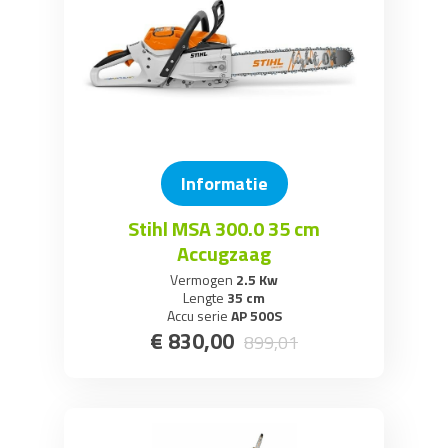
Informatie
Stihl MSA 300.0 35 cm
Accugzaag
Vermogen
2.5 Kw
Lengte
35 cm
Accu serie
AP 500S
€
830
,
00
899
,
01