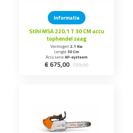
Informatie
Stihl MSA 220.1 T 30 CM accu
tophendel zaag
Vermogen
2.1 Kw
Lengte
30 Cm
Accu serie
AP-systeem
€
675
,
00
729
,
00