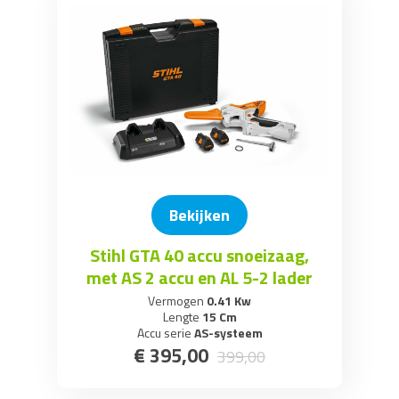
Bekijken
Stihl GTA 40 accu snoeizaag,
met AS 2 accu en AL 5-2 lader
Vermogen
0.41 Kw
Lengte
15 Cm
Accu serie
AS-systeem
€
395
,
00
399
,
00