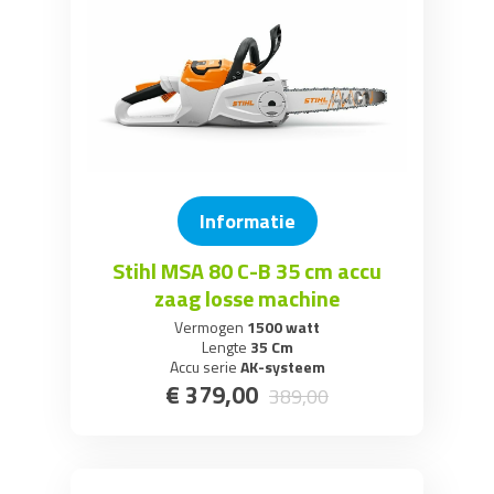
Informatie
Stihl MSA 80 C-B 35 cm accu
zaag losse machine
Vermogen
1500 watt
Lengte
35 Cm
Accu serie
AK-systeem
€
379
,
00
389
,
00