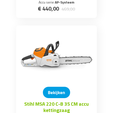
Accu serie
AP-Systeem
€
440
,
00
469
,
00
Bekijken
Stihl MSA 220 C-B 35 CM accu
kettingzaag