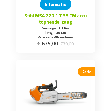
Informatie
Stihl MSA 220.1 T 35 CM accu
tophendel zaag
Vermogen
2.1 Kw
Lengte
35 Cm
Accu serie
AP-systeem
€
675
,
00
739
,
00
Actie