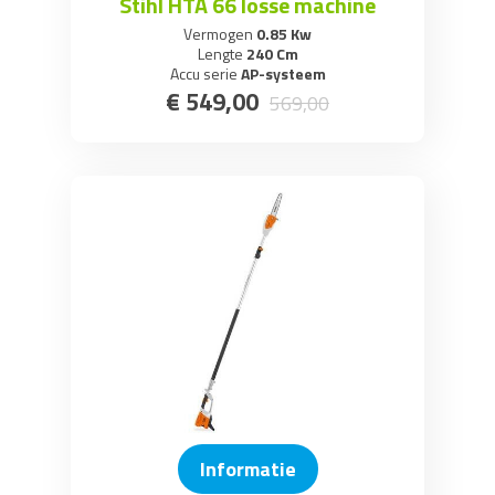
Stihl HTA 66 losse machine
Vermogen
0.85 Kw
Lengte
240 Cm
Accu serie
AP-systeem
€
549
,
00
569
,
00
Informatie