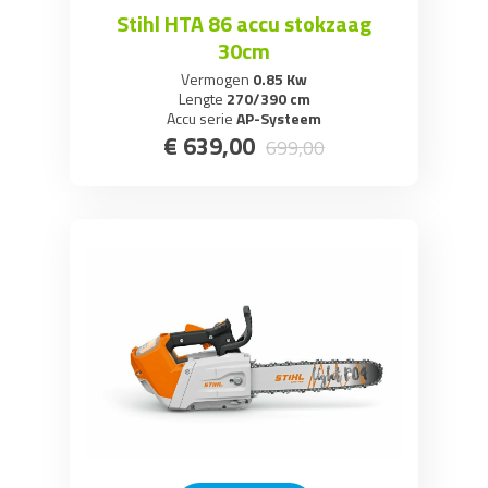
Stihl HTA 86 accu stokzaag
30cm
Vermogen
0.85 Kw
Lengte
270/390 cm
Accu serie
AP-Systeem
€
639
,
00
699
,
00