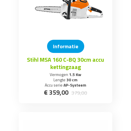
Informatie
Stihl MSA 160 C-BQ 30cm accu
kettingzaag
Vermogen
1.5 Kw
Lengte
30 cm
Accu serie
AP-Systeem
€
359
,
00
379
,
00