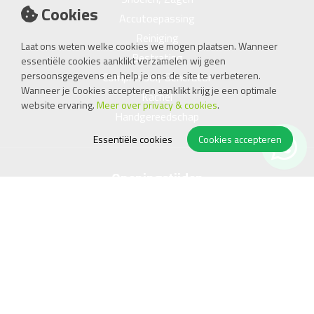
Cookies
Accutoepassing
Reiniging
Laat ons weten welke cookies we mogen plaatsen. Wanneer
Bestrating
essentiële cookies aanklikt verzamelen wij geen
persoonsgegevens en help je ons de site te verbeteren.
Compressor, Generator
Wanneer je Cookies accepteren aanklikt krijg je een optimale
Kachel
website ervaring.
Meer over privacy & cookies
.
Handgereedschap
Essentiële cookies
Cookies accepteren
Openingstijden
Ma
08.00 - 17.45
Di
08.00 - 17.45
Wo
08.00 - 17.45
Do
08.00 - 17.45
Vr
08.00 - 17.45
Za
09.00 - 15.00