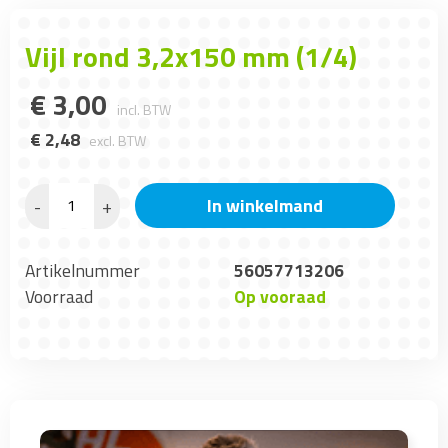
Vijl rond 3,2x150 mm (1/4)
€
3
,
00
incl. BTW
€
2
,
48
excl. BTW
In winkelmand
-
+
Artikelnummer
56057713206
Voorraad
Op vooraad