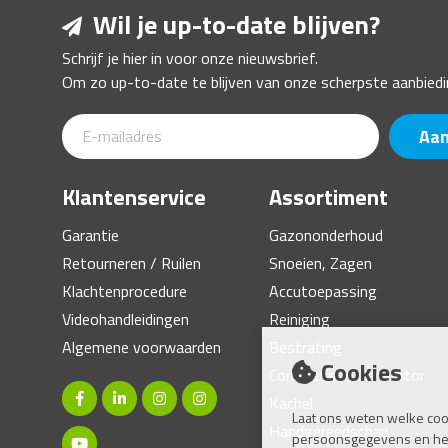
Wil je up-to-date blijven?
Schrijf je hier in voor onze nieuwsbrief.
Om zo up-to-date te blijven van onze scherpste aanbiedi
Aa
Klantenservice
Assortiment
Garantie
Gazononderhoud
Retourneren / Ruilen
Snoeien, Zagen
Klachtenprocedure
Accutoepassing
Videohandleidingen
Reiniging
Algemene voorwaarden
Bestrating
Cookies
Compressor, Generator
Kachel
Laat ons weten welke coo
Handgereedschap
persoonsgegevens en help 