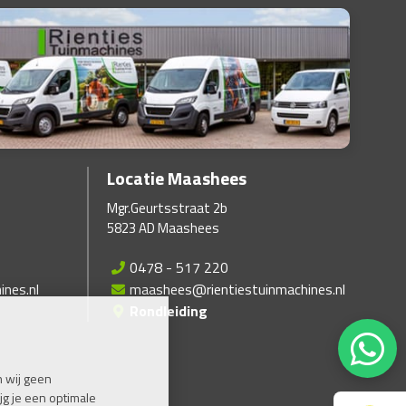
Locatie Maashees
Mgr.Geurtsstraat 2b
5823 AD Maashees
0478 - 517 220
ines.nl
maashees@rientiestuinmachines.nl
Rondleiding
 wij geen
jg je een optimale