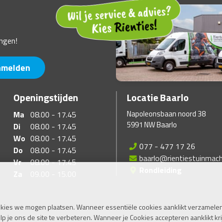
ngen!
nmelden
Openingstijden
Locatie Baarlo
Napoleonsbaan noord 38
Ma
08.00 - 17.45
5991 NW Baarlo
Di
08.00 - 17.45
Wo
08.00 - 17.45
077 - 477 17 26
Do
08.00 - 17.45
baarlo@rientiestuinmach
Vr
08.00 - 17.45
Rondleiding
Za
09.00 - 15.00
kies we mogen plaatsen. Wanneer essentiële cookies aanklikt verzamelen
je ons de site te verbeteren. Wanneer je Cookies accepteren aanklikt kri