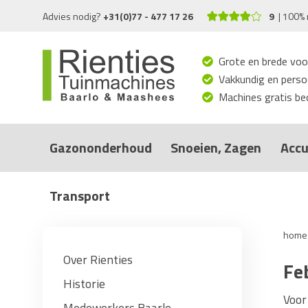
Advies nodig?
+31(0)77 - 477 17 26
9
100% 
Grote en brede voo
Vakkundig en persoo
Machines gratis bed
Gazononderhoud
Snoeien, Zagen
Accu
Transport
home
Over Rienties
Fe
Historie
Voor
Medewerkers Baarlo