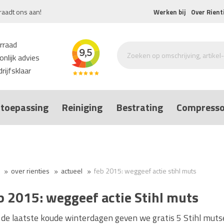
raadt ons aan!
Werken bij
Over Rient
rraad
nlijk advies
rijfsklaar
toepassing
Reiniging
Bestrating
Compresso
over rienties
actueel
feb 2015: weggeef actie stihl muts
b 2015: weggeef actie Stihl muts
 de laatste koude winterdagen geven we gratis 5 Stihl muts