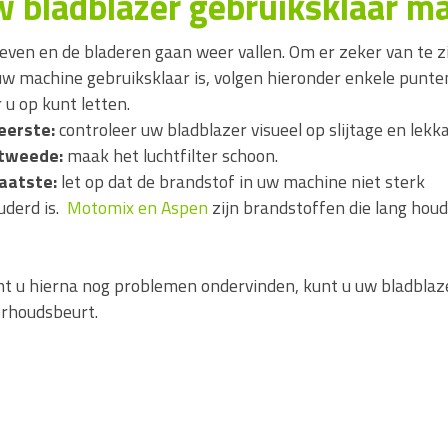
 bladblazer gebruiksklaar m
even en de bladeren gaan weer vallen. Om er zeker van te z
uw machine gebruiksklaar is, volgen hieronder enkele punte
 u op kunt letten.
eerste:
controleer uw bladblazer visueel op slijtage en lekk
tweede:
maak het luchtfilter schoon.
laatste:
let op dat de brandstof in uw machine niet sterk
uderd is.
Motomix en Aspen
zijn brandstoffen die lang hou
t u hierna nog problemen ondervinden, kunt u uw bladblazer
rhoudsbeurt.