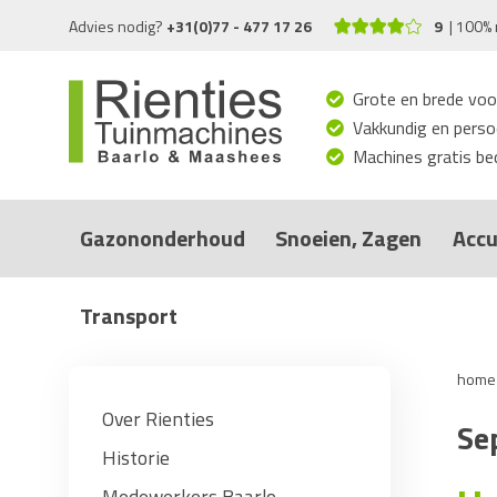
Advies nodig?
+31(0)77 - 477 17 26
9
100% 
Grote en brede voo
Vakkundig en persoo
Machines gratis bed
Gazononderhoud
Snoeien, Zagen
Accu
Transport
home
Over Rienties
Se
Historie
Medewerkers Baarlo