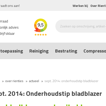
raadt ons aan!
Werken bij
Over Rient
rraad
nlijk advies
rijfsklaar
toepassing
Reiniging
Bestrating
Compresso
over rienties
actueel
sept. 2014: onderhoudstip bladblazer
pt. 2014: Onderhoudstip bladblazer