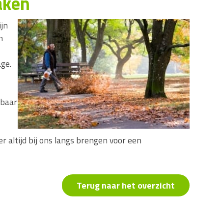
aken
ijn
n
age.
dbaar
 altijd bij ons langs brengen voor een
Terug naar het overzicht