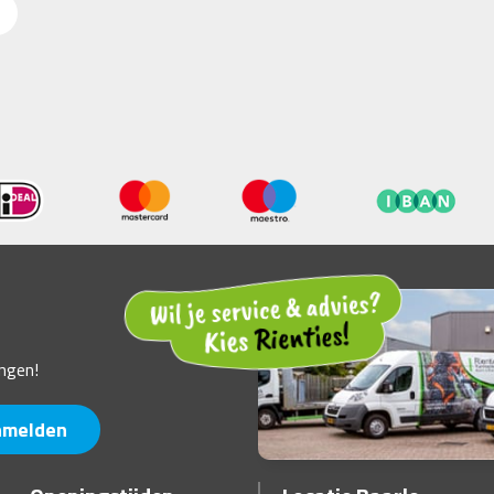
ngen!
nmelden