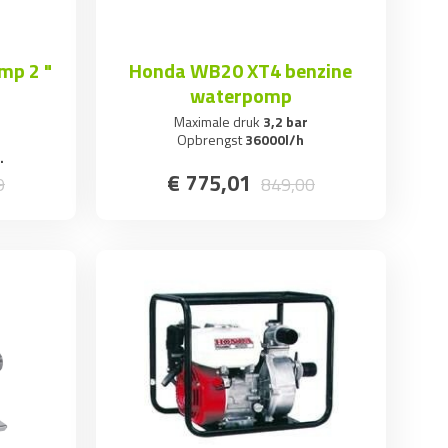
mp 2 "
Honda WB20 XT4 benzine
waterpomp
Maximale druk
3,2 bar
Opbrengst
36000l/h
.
€
775
,
01
9
849
,
00