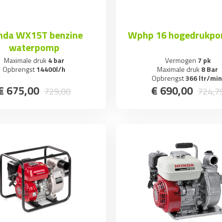
nda WX15T benzine
Wphp 16 hogedrukpo
waterpomp
Maximale druk
4 bar
Vermogen
7 pk
Opbrengst
14400l/h
Maximale druk
8 Bar
Opbrengst
366 ltr/min
€
675
,
00
€
690
,
00
729
,
00
724
,
7