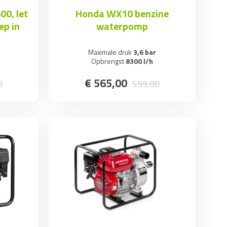
00, let
Honda WX10 benzine
ep in
waterpomp
Maximale druk
3,6 bar
Opbrengst
8300 l/h
€
565
,
00
0
599
,
00