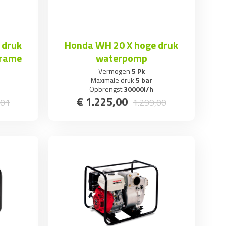
 druk
Honda WH 20 X hoge druk
frame
waterpomp
Vermogen
5 Pk
Maximale druk
5 bar
Opbrengst
30000l/h
€
1.225
,
00
01
1.299
,
00