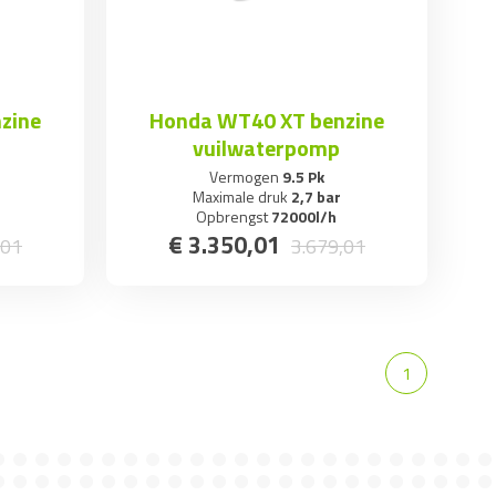
zine
Honda WT40 XT benzine
vuilwaterpomp
Vermogen
9.5 Pk
Maximale druk
2,7 bar
Opbrengst
72000l/h
€
3.350
,
01
01
3.679
,
01
1