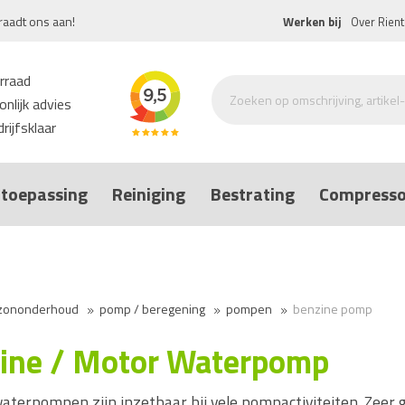
raadt ons aan!
Werken bij
Over Rient
rraad
nlijk advies
rijfsklaar
toepassing
Reiniging
Bestrating
Compresso
zononderhoud
pomp / beregening
pompen
benzine pomp
ine / Motor Waterpomp
aterpompen zijn inzetbaar bij vele pompactiviteiten. Zeer