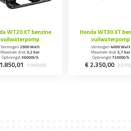
da WT20 XT benzine
Honda WT30 XT ben
vuilwaterpomp
vuilwaterpomp
Vermogen
2900 Watt
Vermogen
4000 Watt
Maximale druk
3,2 bar
Maximale druk
2,7 bar
Opbrengst
36000l/h
Opbrengst
72000l/h
1.850
,
01
€
2.350
,
00
1.999
,
00
2.579
,