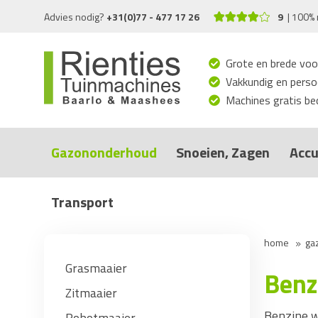
Advies nodig?
+31(0)77 - 477 17 26
9
100% 
Grote en brede voo
Vakkundig en persoo
Machines gratis bed
Gazononderhoud
Snoeien, Zagen
Accu
Transport
home
ga
Grasmaaier
Benz
Zitmaaier
Benzine w
Robotmaaier