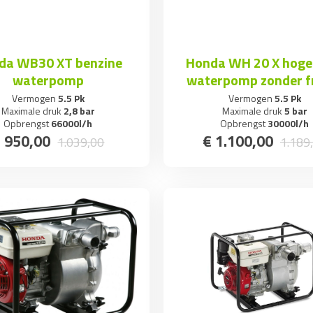
da WB30 XT benzine
Honda WH 20 X hoge
waterpomp
waterpomp zonder 
Vermogen
5.5 Pk
Vermogen
5.5 Pk
Maximale druk
2,8 bar
Maximale druk
5 bar
Opbrengst
66000l/h
Opbrengst
30000l/h
€
950
,
00
€
1.100
,
00
1.039
,
00
1.189
,