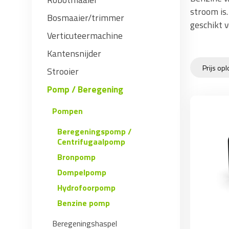
stroom is
Bosmaaier/trimmer
geschikt v
Verticuteermachine
Kantensnijder
Strooier
Pomp / Beregening
Pompen
Beregeningspomp /
Centrifugaalpomp
Bronpomp
Dompelpomp
Hydrofoorpomp
Benzine pomp
Beregeningshaspel