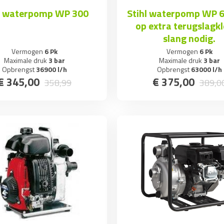
l waterpomp WP 300
Stihl waterpomp WP 6
op extra terugslagkl
slang nodig.
Vermogen
6 Pk
Vermogen
6 Pk
Maximale druk
3 bar
Maximale druk
3 bar
Opbrengst
36900 l/h
Opbrengst
63000 l/h
€
345
,
00
€
375
,
00
358
,
99
389
,
0