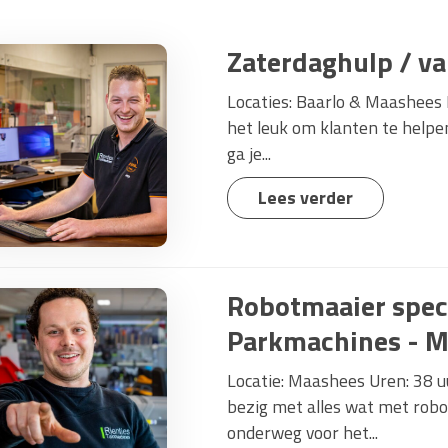
Zaterdaghulp / v
Locaties: Baarlo & Maashees B
het leuk om klanten te helpen
ga je...
Lees verder
Robotmaaier speci
Parkmachines - 
Locatie: Maashees Uren: 38 uur
bezig met alles wat met robo
onderweg voor het...