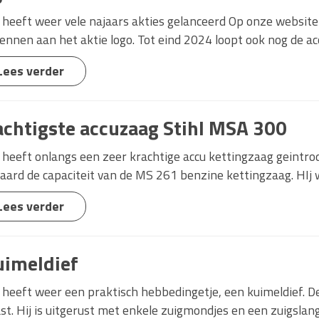
l heeft weer vele najaars akties gelanceerd Op onze website
ennen aan het aktie logo. Tot eind 2024 loopt ook nog de acc
Lees verder
achtigste accuzaag Stihl MSA 300
l heeft onlangs een zeer krachtige accu kettingzaag geintr
aard de capaciteit van de MS 261 benzine kettingzaag. HIj w
Lees verder
uimeldief
l heeft weer een praktisch hebbedingetje, een kuimeldief. D
st. Hij is uitgerust met enkele zuigmondjes en een zuigslang. 