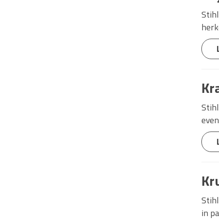
Stih
herk
Kr
Stih
even
Kr
Stih
in pa