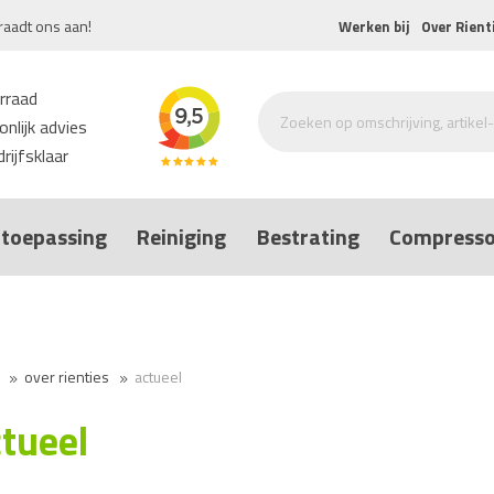
raadt ons aan!
Werken bij
Over Rient
rraad
nlijk advies
rijfsklaar
toepassing
Reiniging
Bestrating
Compresso
over rienties
actueel
tueel