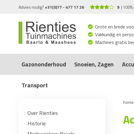
Advies nodig?
+31(0)77 - 477 17 26
9
100% 
Grote en brede voo
Vakkundig en persoo
Machines gratis bed
Gazononderhoud
Snoeien, Zagen
Accu
Transport
home
Over Rienties
Ac
Historie
Medewerkers Baarlo