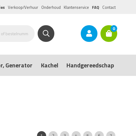
ies
Verkoop/Verhuur
Onderhoud
Klantenservice
FAQ
Contact
0
r, Generator
Kachel
Handgereedschap
Pagina:
|
|
|
|
|
|
|
1
2
3
4
5
6
7