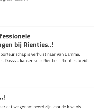
ofessionele
gen bij Rienties..!
mporteur schap is verhuist naar Van Damme:
es. Dusss… kansen voor Rienties ! Rienties breidt
..!
eer dat we genomineerd zijn voor de Kiwanis