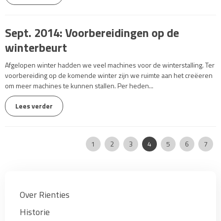
Sept. 2014: Voorbereidingen op de
winterbeurt
Afgelopen winter hadden we veel machines voor de winterstalling. Ter
voorbereiding op de komende winter zijn we ruimte aan het creëeren
om meer machines te kunnen stallen. Per heden...
Lees verder
Pagina:
|
|
|
|
|
|
|
|
1
2
3
4
5
6
7
Over Rienties
Historie