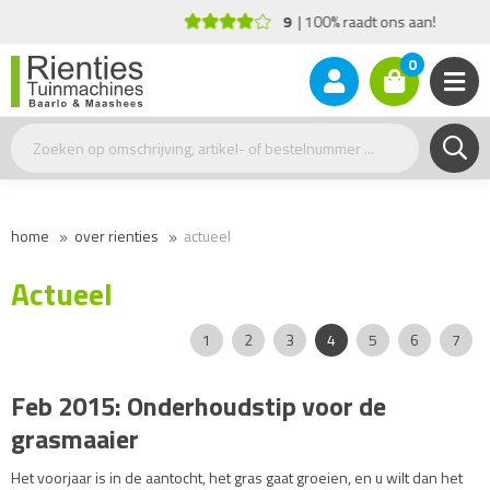
9
100% raadt ons aan!
0
home
over rienties
actueel
Actueel
Pagina:
|
|
|
|
|
|
|
|
1
2
3
4
5
6
7
Feb 2015: Onderhoudstip voor de
grasmaaier
Het voorjaar is in de aantocht, het gras gaat groeien, en u wilt dan het